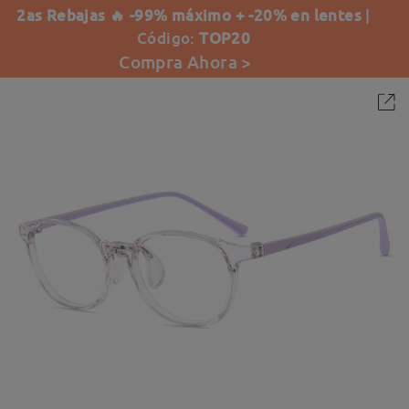
2as Rebajas 🔥 -99% máximo + -20% en lentes
|
Código:
TOP20
Compra Ahora >