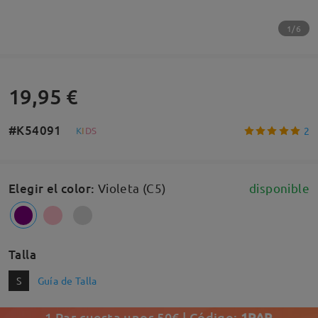
1/6
19,95 €
#K54091
2
K
I
D
S
Elegir el color
:
Violeta (C5)
disponible
Talla
S
Guía de Talla
1 Par cuesta unos 50€ | Código:
1PAR