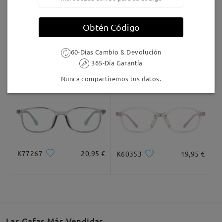
Llegado
Obtén Código
60-Días Cambio & Devolución
TR15636
21,95 €
K48300
20,95 €
365-Día Garantía
Nunca compartiremos tus datos.
K77267
20,95 €
K60353
19,95 €
Las Gafas Más Vendidas