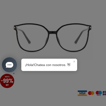
S0189
×