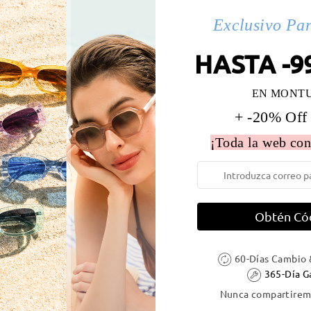
s(1)
Exclusivo Pa
HASTA -9
 la montura:
131 mm
(
Medio
)
Diametro de lentes:
48 mm
EN MONT
e resorte:
Sí
Material de la montura:
Acetat
+ -20% Off
¡Toda la web con
DELIVERY
Obtén Có
ión
60-Días Cambio 
es
detalles
5
Enviado
365-Día G
Nunca compartiremo