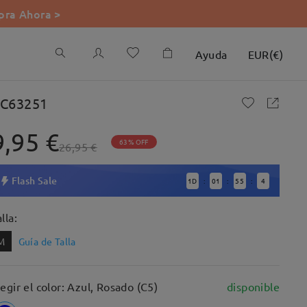
ra Ahora >
Ayuda
EUR
(
€
)
C63251
9,95 €
63% OFF
26,95 €
Flash Sale
1
D
01
55
3
:
:
:
lla:
M
Guía de Talla
legir el color: Azul, Rosado (C5)
disponible