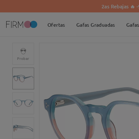
2as Rebajas 🔥 
Ofertas
Gafas Graduadas
Gafas
Probar