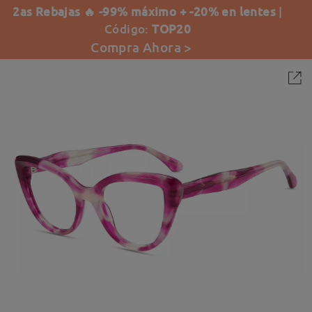
2as Rebajas 🔥 -99% máximo + -20% en lentes
|
Código:
TOP20
Compra Ahora >