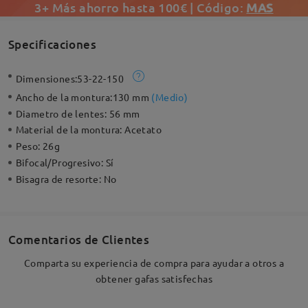
3+ Más ahorro hasta 100€ | Código:
MAS
Specificaciones
Dimensiones:
53-22-150
Ancho de la montura:
130 mm
(
Medio
)
Diametro de lentes:
56 mm
Material de la montura:
Acetato
Peso:
26g
Bifocal/Progresivo:
Sí
Bisagra de resorte:
No
Comentarios de Clientes
Comparta su experiencia de compra para ayudar a otros a
obtener gafas satisfechas