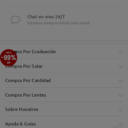
Chat en vivo 24/7
Estamos siempre online para usted.
×
Compra Por Graduación
Compra Por Solar
Compra Por Cantidad
Compra Por Lentes
Sobre Nosotros
Ayuda & Guías