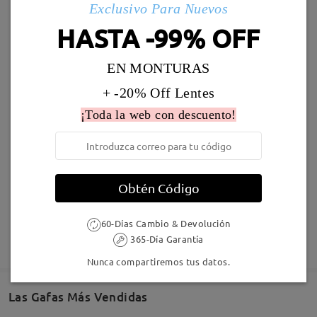
Exclusivo Para Nuevos
Llegado
HASTA -99% OFF
LKFS3656R
8,00 €
MT37644
7,00 €
EN MONTURAS
+ -20% Off Lentes
¡Toda la web con descuento!
Obtén Código
Jewels246
16,95 €
Andrew194
1,00 €
60-Días Cambio & Devolución
365-Día Garantía
Nunca compartiremos tus datos.
Las Gafas Más Vendidas