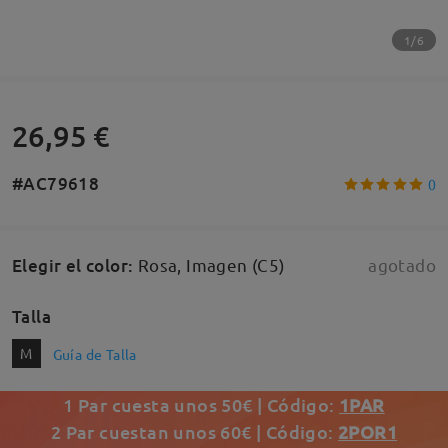
1/6
26,95 €
#AC79618
0
Elegir el color
:
Rosa, Imagen (C5)
agotado
Talla
M
Guía de Talla
1 Par cuesta unos 50€ | Código:
1PAR
2 Par cuestan unos 60€ | Código:
2POR1