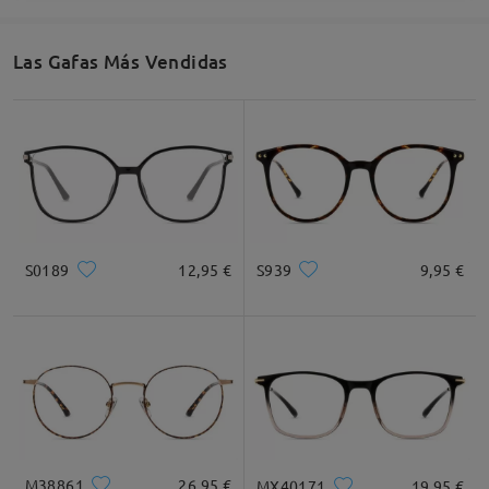
Las Gafas Más Vendidas
S0189
12,95 €
S939
9,95 €
M38861
26,95 €
MX40171
19,95 €