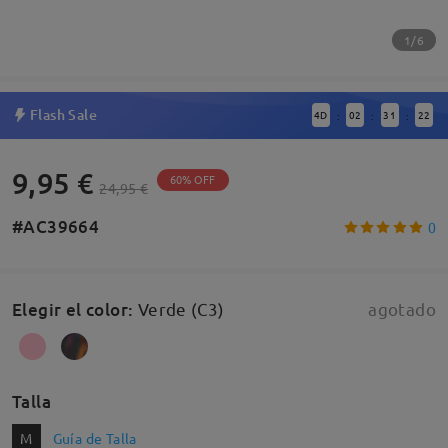
1/6
Flash Sale
4
D
02
31
21
:
:
:
9,95 €
60% OFF
24,95 €
#AC39664
0
Elegir el color
:
Verde (C3)
agotado
Talla
M
Guía de Talla