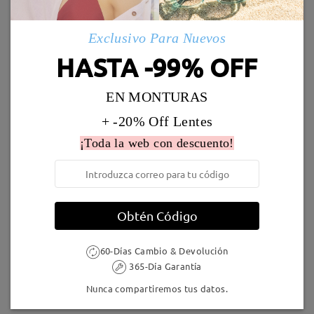
Envío
5-7 días laborales
detalles
Exclusivo Para Nuevos
HASTA -99% OFF
Llegado
EN MONTURAS
+ -20% Off Lentes
KXN1038
8,00 €
AC49000
9,95 €
¡Toda la web con descuento!
Obtén Código
60-Días Cambio & Devolución
TR94232
9,95 €
M50444
9,95 €
365-Día Garantía
Nunca compartiremos tus datos.