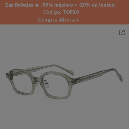
2as Rebajas 🔥 -99% máximo + -20% en lentes
|
Código:
TOP20
Compra Ahora >