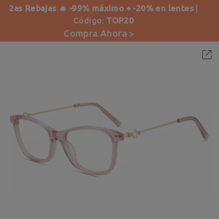
2as Rebajas 🔥 -99% máximo + -20% en lentes
|
Código:
TOP20
Compra Ahora >