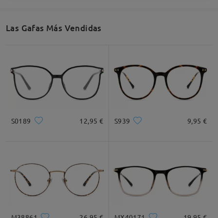
Las Gafas Más Vendidas
S0189
12,95 €
S939
9,95 €
M38861
26,95 €
MX40171
19,95 €