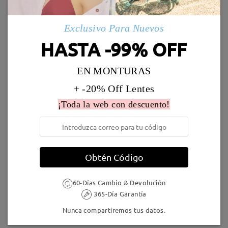
Envío
5-7 días laborales
detalles
Exclusivo Para Nuevos
HASTA -99% OFF
Llegado
EN MONTURAS
+ -20% Off Lentes
AC49995
24,95 €
F907
17,00 €
¡Toda la web con descuento!
Obtén Código
60-Días Cambio & Devolución
Safari11
7,00 €
Plaid014
7,00 €
365-Día Garantía
Nunca compartiremos tus datos.