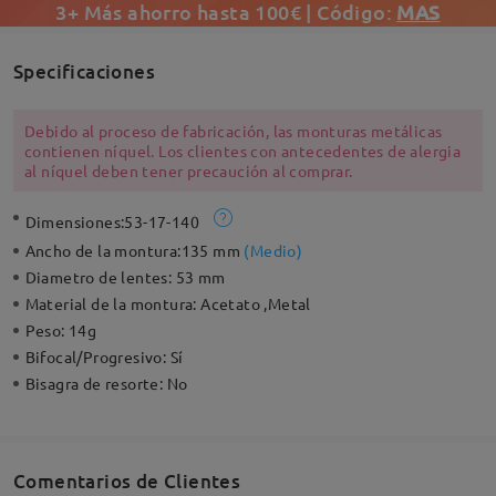
3+ Más ahorro hasta 100€ | Código:
MAS
Specificaciones
Debido al proceso de fabricación, las monturas metálicas
contienen níquel. Los clientes con antecedentes de alergia
al níquel deben tener precaución al comprar.
Dimensiones:
53-17-140
Ancho de la montura:
135 mm
(
Medio
)
Diametro de lentes:
53 mm
Material de la montura:
Acetato ,Metal
Peso:
14g
Bifocal/Progresivo:
Sí
Bisagra de resorte:
No
Comentarios de Clientes