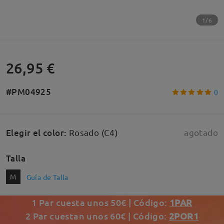
1/6
26,95 €
#PM04925
0
Elegir el color
:
Rosado (C4)
agotado
Talla
M
Guía de Talla
1 Par cuesta unos 50€ | Código:
1PAR
2 Par cuestan unos 60€ | Código:
2POR1