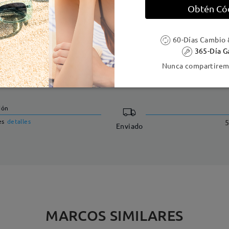
Obtén Có
60-Días Cambio 
365-Día G
Nunca compartiremo
DELIVERY
ión
es
detalles
5
Enviado
MARCOS SIMILARES