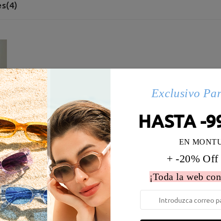
s(4)
Exclusivo Pa
HASTA -9
EN MONT
+ -20% Off
¡Toda la web con
 la montura:
130 mm
(
Medio
)
Diametro de lentes:
54 mm
e resorte:
No
Material de la montura:
Tr