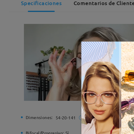
Specificaciones
Comentarios de Cliente
Dimensiones:
Ancho de
54-20-141
Bifocal/Progresivo:
Sí
Bisagra d