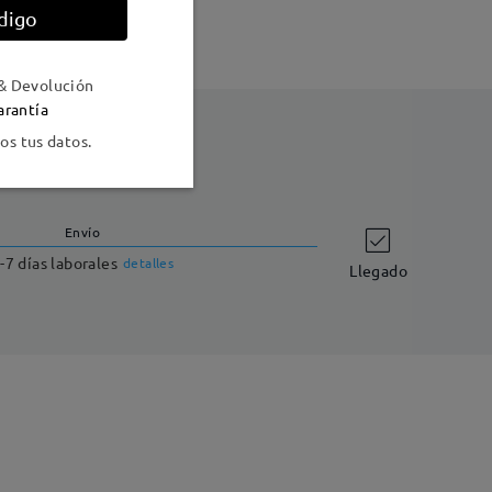
digo
& Devolución
arantía
s tus datos.
Envío
-7 días laborales
detalles
Llegado