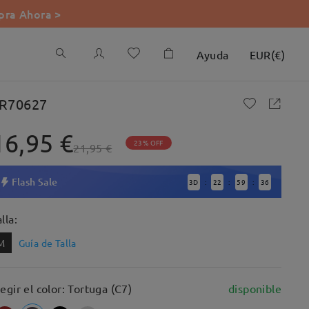
ra Ahora >
Ayuda
EUR
(
€
)
R70627
16,95 €
23% OFF
21,95 €
Flash Sale
3
D
22
59
35
:
:
:
lla:
M
Guía de Talla
legir el color: Tortuga (C7)
disponible