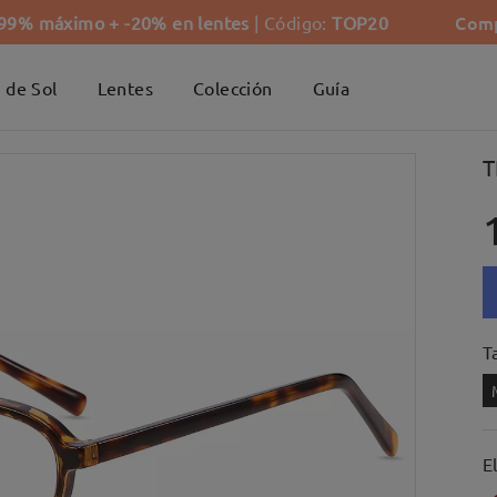
Comp
-99% máximo + -20% en lentes
| Código:
TOP20
 de Sol
Lentes
Colección
Guía
T
Ta
E