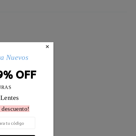
×
ra Nuevos
9% OFF
URAS
 Lentes
 descuento!
Peso:
14g