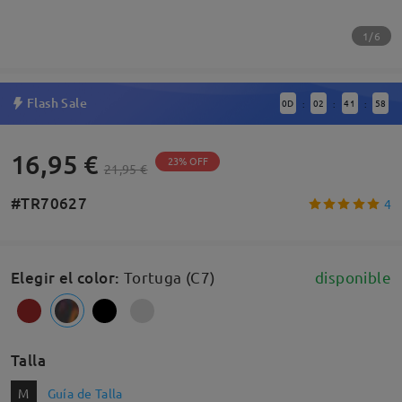
1/6
Flash Sale
0
D
02
41
57
:
:
:
16,95 €
23% OFF
21,95 €
#TR70627
4
Elegir el color
:
Tortuga (C7)
disponible
Talla
M
Guía de Talla