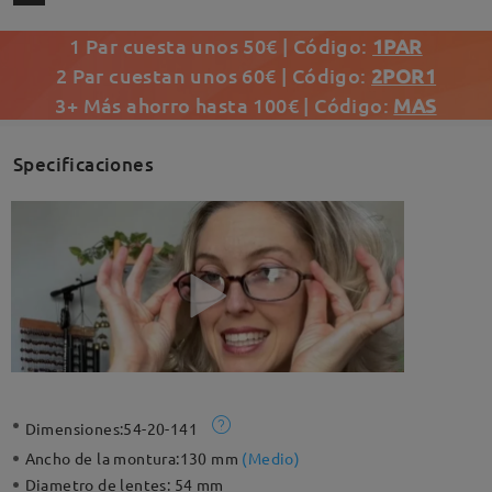
1 Par cuesta unos 50€ | Código:
1PAR
2 Par cuestan unos 60€ | Código:
2POR1
3+ Más ahorro hasta 100€ | Código:
MAS
Specificaciones
Dimensiones:
54-20-141
Ancho de la montura:
130 mm
(
Medio
)
Diametro de lentes:
54 mm