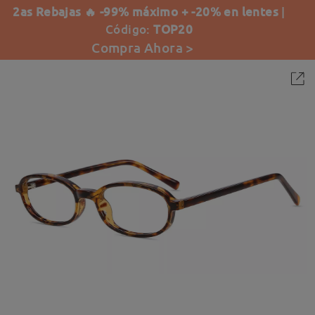
2as Rebajas 🔥 -99% máximo + -20% en lentes
|
Código:
TOP20
Compra Ahora >