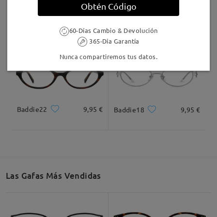
Obtén Código
TR98447
21,95 €
TR05252
9,95 €
60-Días Cambio & Devolución
365-Día Garantía
Nunca compartiremos tus datos.
Baddie22
9,95 €
Baddie18
9,95 €
Las Gafas Más Vendidas