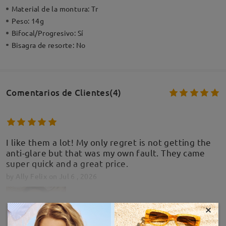
Material de la montura:
Tr
Peso:
14g
Bifocal/Progresivo:
Sí
Bisagra de resorte:
No
Comentarios de Clientes(4)
I like them a lot! My only regret is not getting the
anti-glare but that was my own fault. They came
super quick and a great price.
by
Ally Felix
on
Jul 6 , 2026
×
MOSTRAR MÁS