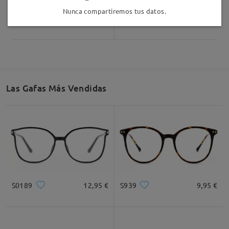
Nunca compartiremos tus datos.
Safari11
7,00 €
Plaid014
7,00 €
Las Gafas Más Vendidas
S0189
12,95 €
S939
9,95 €