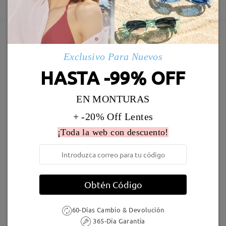
5-7 días laborales
detalles
Enviado
Marcos Similares
Exclusivo Para Nuevos
Envío
HASTA -99% OFF
5-7 días laborales
detalles
EN MONTURAS
Llegado
+ -20% Off Lentes
¡Toda la web con descuento!
AC49995
24,95 €
F907
17,00 €
Obtén Código
60-Días Cambio & Devolución
365-Día Garantía