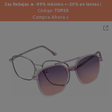
2as Rebajas 🔥 -99% máximo + -20% en lentes
|
Código:
TOP20
Compra Ahora >