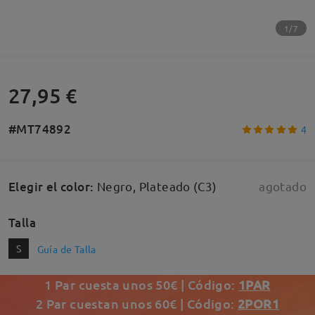
1/7
27,95 €
#MT74892
4
Elegir el color
:
Negro, Plateado (C3)
agotado
Talla
S
Guía de Talla
1 Par cuesta unos 50€ | Código:
1PAR
2 Par cuestan unos 60€ | Código:
2POR1