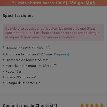
3+ Más ahorro hasta 100€ | Código:
MAS
Specificaciones
Debido al proceso de fabricación, las monturas metálicas
contienen níquel. Los clientes con antecedentes de alergia
al níquel deben tener precaución al comprar.
Dimensiones:
51-17-145
Ancho de la montura:
127 mm
(
Paqueño
)
Diametro de lentes:
54 mm
Material de la montura:
Metal ,Tr
Peso:
16g
Bifocal/Progresivo:
Sí
Bisagra de resorte:
No
Comentarios de Clientes(4)