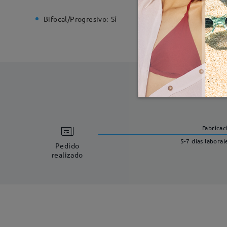
Bifocal/Progresivo:
Sí
Bisagra d
Fabricac
5-7 días laboral
Pedido
realizado