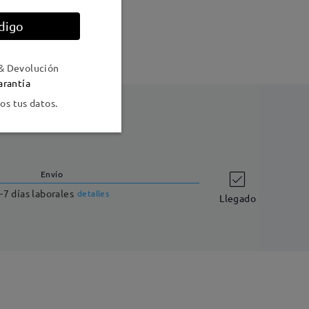
digo
& Devolución
arantía
s tus datos.
Envío
-7 días laborales
detalles
Llegado