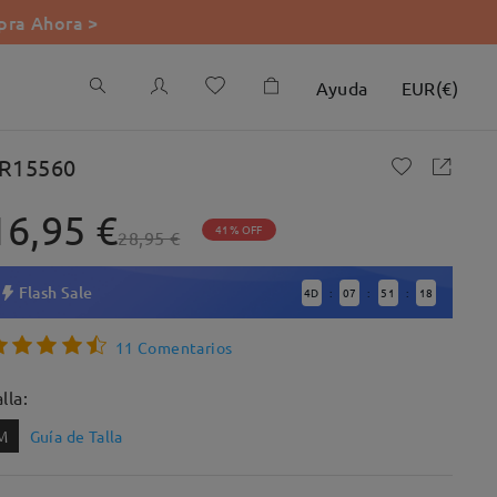
ra Ahora >
Ayuda
EUR
(
€
)
R15560
16,95 €
41% OFF
28,95 €
Flash Sale
4
D
07
51
17
:
:
:
11 Comentarios
lla:
M
Guía de Talla