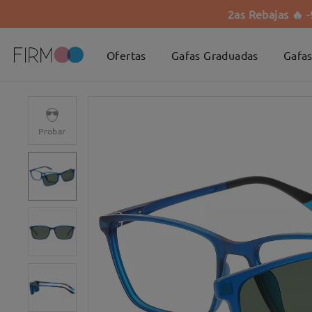
2as Rebajas 🔥 
Ofertas
Gafas Graduadas
Gafas
Probar