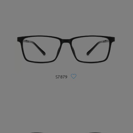
S7879