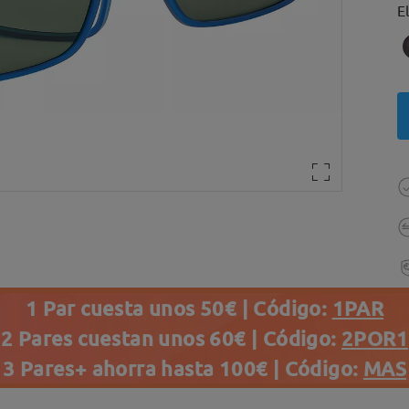
E
1 Par cuesta unos 50€ | Código:
1PAR
2 Pares cuestan unos 60€ | Código:
2POR1
3 Pares+ ahorra hasta 100€ | Código:
MAS