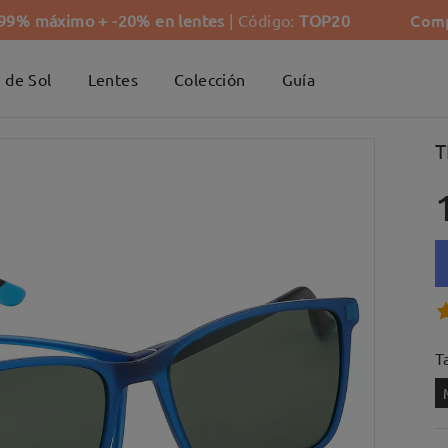
Comp
-99% máximo + -20% en lentes
| Código:
TOP20
 de Sol
Lentes
Colección
Guía
T
Ta