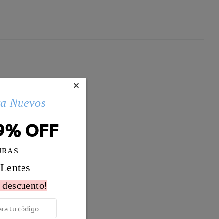
×
ra Nuevos
9% OFF
URAS
 Lentes
 descuento!
Peso:
11g