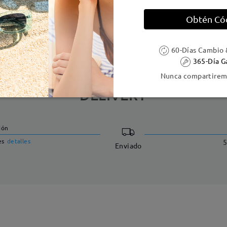
Obtén Có
e resorte:
Sí
Material de la montura:
Tr
60-Días Cambio 
365-Día G
Nunca compartiremo
DELIVERY
ión
es
detalles
5
Enviado