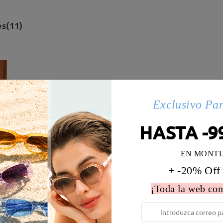
s(11)
Exclusivo Pa
HASTA -9
EN MONT
+ -20% Off
¡Toda la web con
 la montura:
133 mm
(
Medio
)
Diametro de lentes:
56 mm