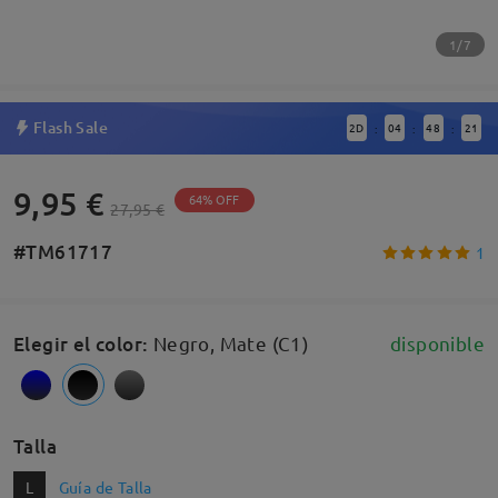
1/7
Flash Sale
2
D
04
48
20
:
:
:
9,95 €
64% OFF
27,95 €
#TM61717
1
Elegir el color
:
Negro, Mate (C1)
disponible
Talla
L
Guía de Talla