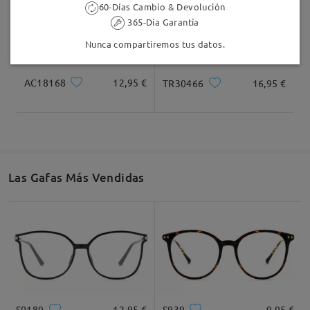
60-Días Cambio & Devolución
365-Día Garantía
Nunca compartiremos tus datos.
AC18168
12,95 €
TR30466
16,95 €
Las Gafas Más Vendidas
S0189
12,95 €
S939
9,95 €