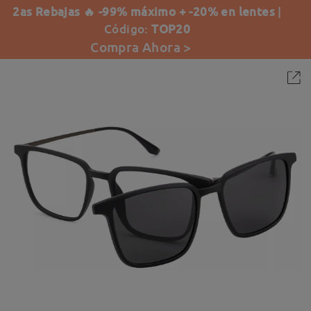
2as Rebajas 🔥 -99% máximo + -20% en lentes
|
Código:
TOP20
Compra Ahora >