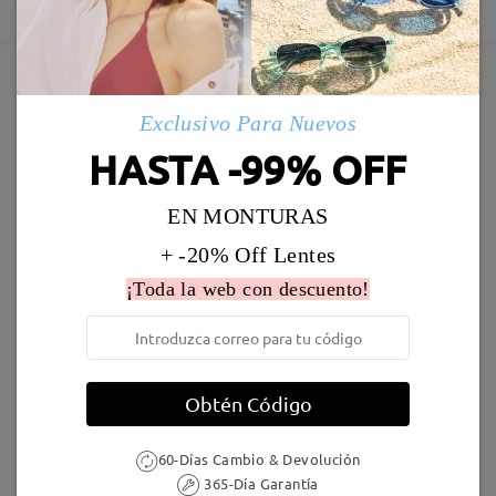
5-7 días laborales
detalles
Enviado
Marcos Similares
Exclusivo Para Nuevos
Envío
HASTA -99% OFF
5-7 días laborales
detalles
EN MONTURAS
Llegado
+ -20% Off Lentes
¡Toda la web con descuento!
LKFS4126R
9,95 €
Grace20210
27,95 €
Obtén Código
60-Días Cambio & Devolución
365-Día Garantía