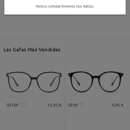
Nunca compartiremos tus datos.
AC18168
12,95 €
TR30466
16,95 €
Las Gafas Más Vendidas
S0189
12,95 €
S939
9,95 €