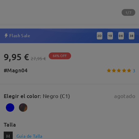
1/7
Flash Sale
2
D
19
06
37
:
:
:
9,95 €
64% OFF
27,95 €
#Magn04
3
Elegir el color
:
Negro (C1)
agotado
Talla
M
Guía de Talla