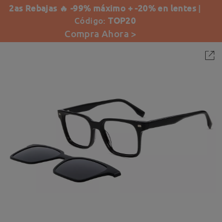
2as Rebajas 🔥 -99% máximo + -20% en lentes
|
Código:
TOP20
Compra Ahora >