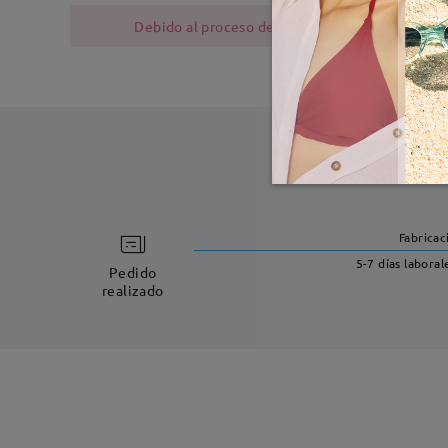
Debido al proceso de fabricación, las monturas
Fabricac
5-7 días laboral
Pedido
realizado