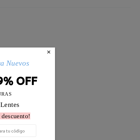
×
ra Nuevos
9% OFF
URAS
 Lentes
 descuento!
Peso:
19g
al