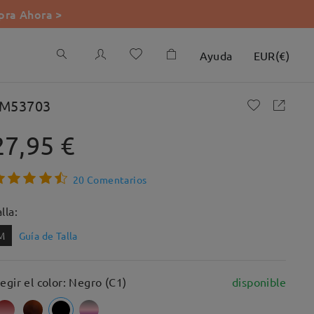
ra Ahora >
Ayuda
EUR
(
€
)
M53703
27,95 €
20 Comentarios
lla:
M
Guía de Talla
legir el color: Negro (C1)
disponible