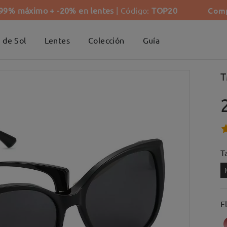
Comp
-99% máximo + -20% en lentes
| Código:
TOP20
 de Sol
Lentes
Colección
Guía
T
Ta
E