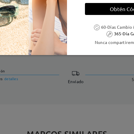
 metálicas contienen níquel. Los clientes con antecedentes de alerg
Obtén Có
60-Días Cambio 
365-Día G
Nunca compartiremo
DELIVERY
ión
es
detalles
5
Enviado
MARCOS SIMILARES