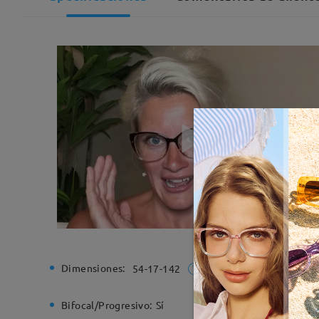
Dimensiones:
Ancho de
54-17-142
Bifocal/Progresivo:
Sí
Bisagra d