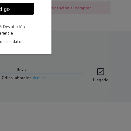
ia al níquel deben tener precaución al comprar.
digo
& Devolución
arantía
s tus datos.
Envío
-7 días laborales
detalles
Llegado