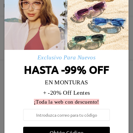
Entrega
Pedido realizado
Revestimiento resistente a arañazo incluído
60 días de garantía de devolución y cambio
Fabricación
Garantía de 365 días
Descubrir Más
5-7 días laborales
detalles
Exclusivo Para Nuevos
HASTA -99% OFF
Enviado
Marcos Similares
EN MONTURAS
Envío
+ -20% Off Lentes
5-7 días laborales
detalles
¡Toda la web con descuento!
Llegado
Obtén Código