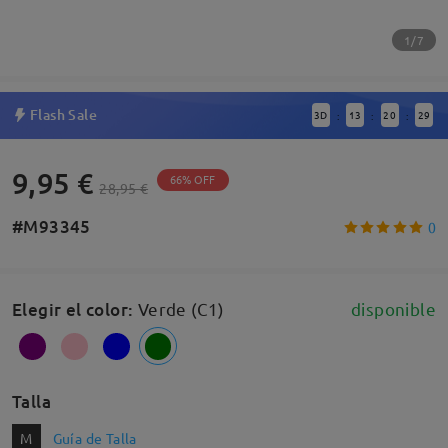
1/7
Flash Sale
3
D
13
20
28
:
:
:
9,95 €
66% OFF
28,95 €
#M93345
0
Elegir el color
:
Verde (C1)
disponible
Talla
M
Guía de Talla