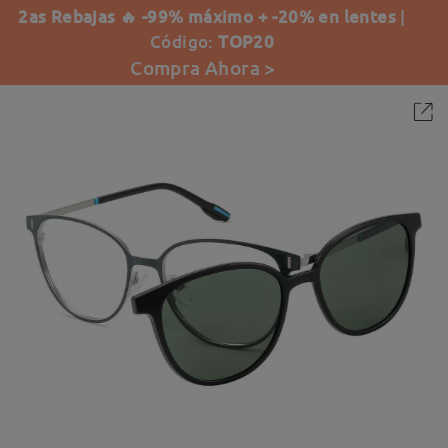
2as Rebajas 🔥 -99% máximo + -20% en lentes
|
Código:
TOP20
Compra Ahora >