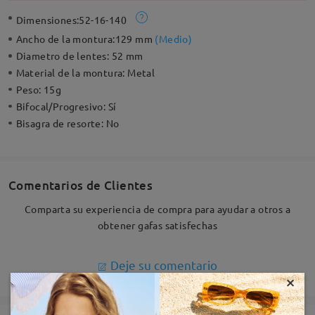
Dimensiones:
52-16-140
Ancho de la montura:
129 mm
(
Medio
)
Diametro de lentes:
52 mm
Material de la montura:
Metal
Peso:
15g
Bifocal/Progresivo:
Sí
Bisagra de resorte:
No
Comentarios de Clientes
Comparta su experiencia de compra para ayudar a otros a
obtener gafas satisfechas
Deje su comentario
×