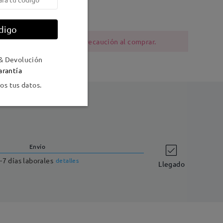
al
digo
ia al níquel deben tener precaución al comprar.
& Devolución
arantía
s tus datos.
Envío
-7 días laborales
detalles
Llegado