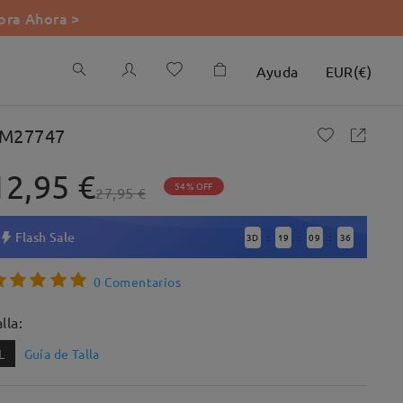
ra Ahora >
Ayuda
EUR
(
€
)
M27747
12,95 €
54% OFF
27,95 €
Flash Sale
3
D
19
09
35
:
:
:
0 Comentarios
lla:
L
Guía de Talla