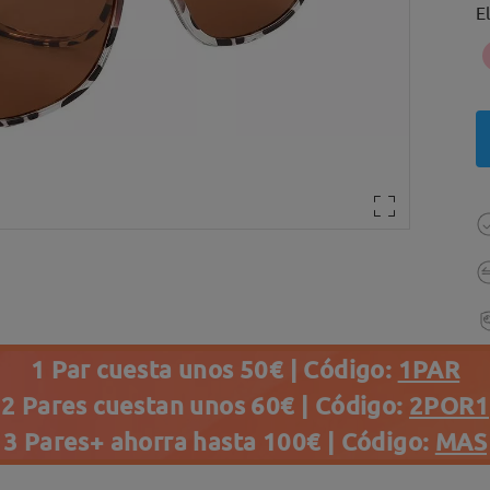
E
1 Par cuesta unos 50€ | Código:
1PAR
2 Pares cuestan unos 60€ | Código:
2POR1
3 Pares+ ahorra hasta 100€ | Código:
MAS