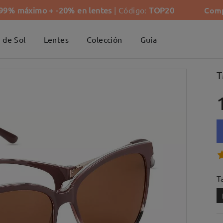
Comp
-99% máximo + -20% en lentes
| Código:
TOP20
 de Sol
Lentes
Colección
Guía
T
Ta