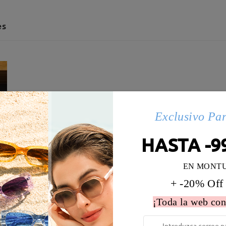
es
Exclusivo Pa
HASTA -9
EN MONT
+ -20% Off
¡Toda la web con
 la montura:
138 mm
(
Largo
)
Diametro de lentes:
58 mm