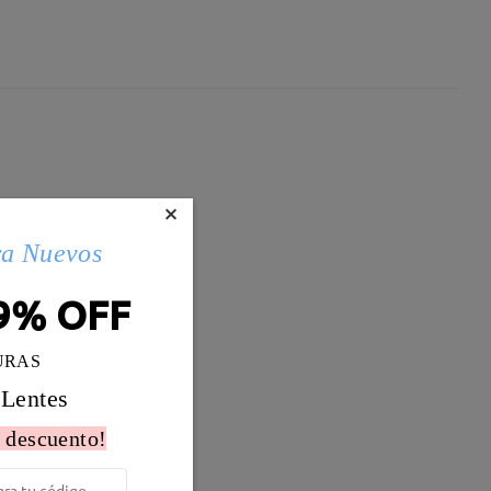
×
ra Nuevos
9% OFF
URAS
 Lentes
 descuento!
Peso:
20g