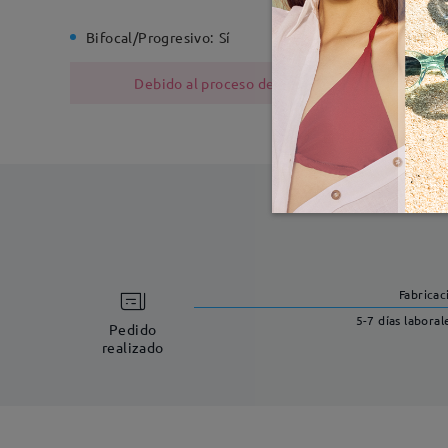
Bifocal/Progresivo:
Sí
Bisagra d
Debido al proceso de fabricación, las monturas
Fabricac
5-7 días laboral
Pedido
realizado