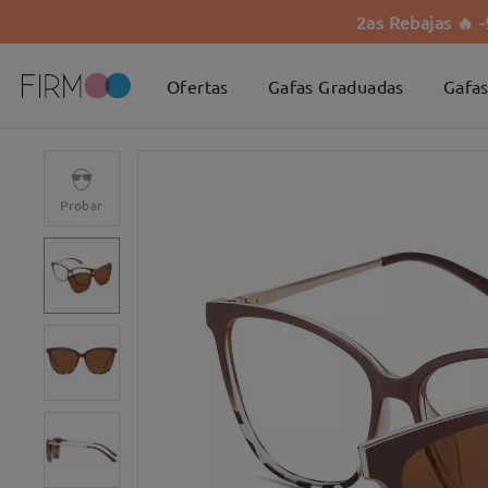
2as Rebajas 🔥 
Ofertas
Gafas Graduadas
Gafas
Probar