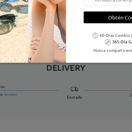
e resorte:
Sí
Material de la montura:
Tr ,Met
Obtén Có
 metálicas contienen níquel. Los clientes con antecedentes de alerg
60-Días Cambio 
365-Día G
Nunca compartiremo
DELIVERY
ión
es
detalles
5
Enviado