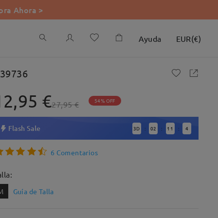
ra Ahora >
Ayuda
EUR
(
€
)
39736
12,95 €
54% OFF
27,95 €
Flash Sale
3
D
02
11
3
:
:
:
6 Comentarios
lla:
M
Guía de Talla