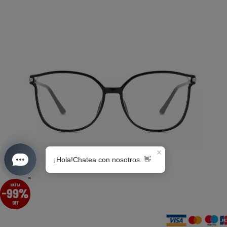
S0189
×