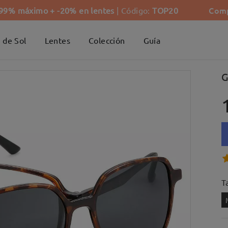
Comp
-99% máximo + -20% en lentes
| Código:
TOP20
 de Sol
Lentes
Colección
Guía
G
Ta