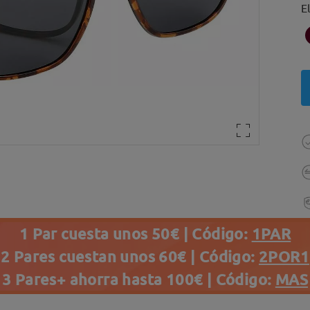
E
1 Par cuesta unos 50€ | Código:
1PAR
2 Pares cuestan unos 60€ | Código:
2POR1
3 Pares+ ahorra hasta 100€ | Código:
MAS