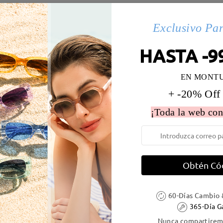
s(6)
Exclusivo Pa
HASTA -9
 la montura:
132 mm
(
Medio
)
Diametro de lentes:
55 mm
EN MONT
e resorte:
No
Material de la montura:
Tr
+ -20% Off
¡Toda la web con
DELIVERY
Obtén Có
60-Días Cambio 
ión
365-Día G
es
detalles
5
Enviado
Nunca compartiremo