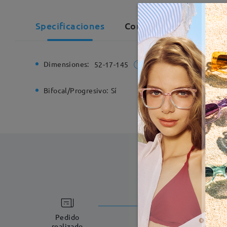
Specificaciones
Comentarios de Cliente
Dimensiones:
Ancho de
52-17-145
Bifocal/Progresivo:
Sí
Bisagra d
Fabricac
5-7 días laboral
Pedido
realizado