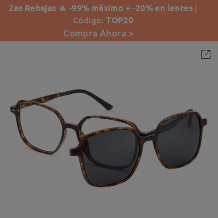
2as Rebajas 🔥 -99% máximo + -20% en lentes
|
Código:
TOP20
Compra Ahora >