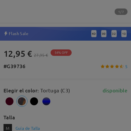
1/7
Flash Sale
4
D
00
32
12
:
:
:
12,95 €
54% OFF
27,95 €
#G39736
5
Elegir el color
:
Tortuga (C3)
disponible
Talla
M
Guía de Talla