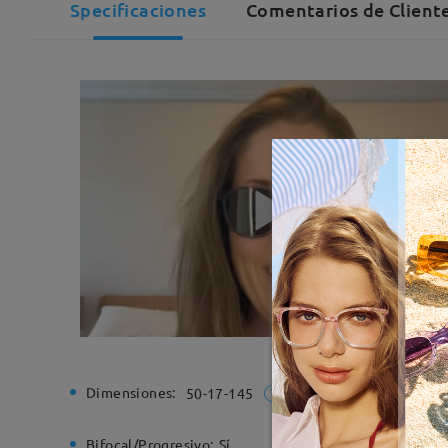
Specificaciones
Comentarios de Cliente
Dimensiones:
Ancho de
50-17-145
Bifocal/Progresivo:
Sí
Bisagra d