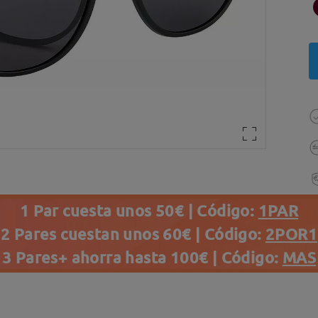
1 Par cuesta unos 50€ | Código:
1PAR
2 Pares cuestan unos 60€ | Código:
2POR1
3 Pares+ ahorra hasta 100€ | Código:
MAS