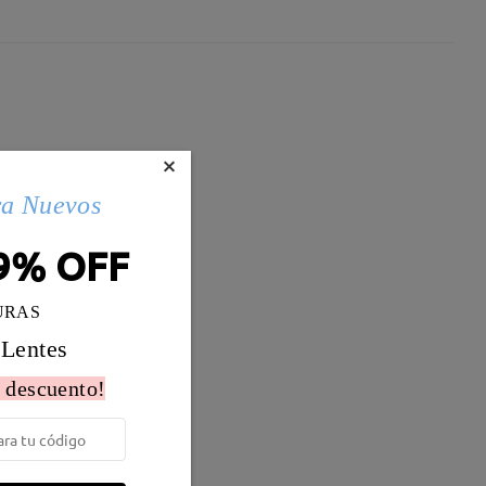
×
ra Nuevos
9% OFF
URAS
 Lentes
 descuento!
Peso:
11g