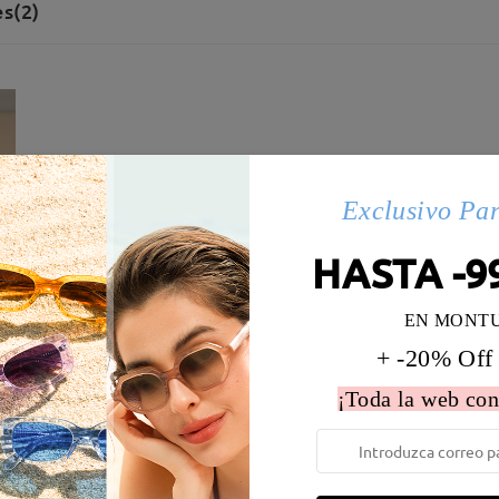
s(2)
Exclusivo Pa
HASTA -9
EN MONT
+ -20% Off
¡Toda la web con
 la montura:
127 mm
(
Paqueño
)
Diametro de lentes:
52 mm
e resorte:
No
Material de la montura:
Tr