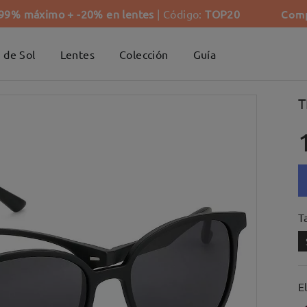
Comp
-99% máximo + -20% en lentes
| Código:
TOP20
 de Sol
Lentes
Colección
Guía
T
Ta
E