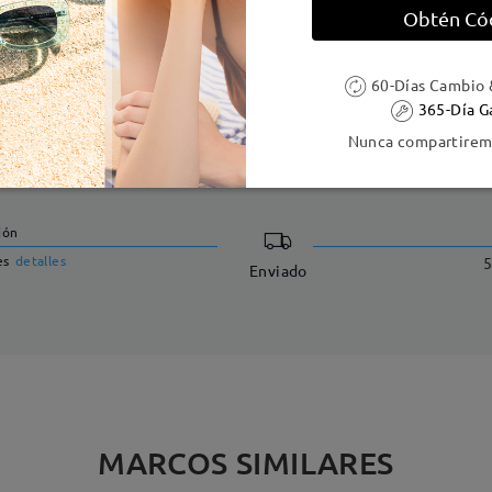
Obtén Có
60-Días Cambio 
365-Día G
Nunca compartiremo
DELIVERY
ión
es
detalles
5
Enviado
MARCOS SIMILARES