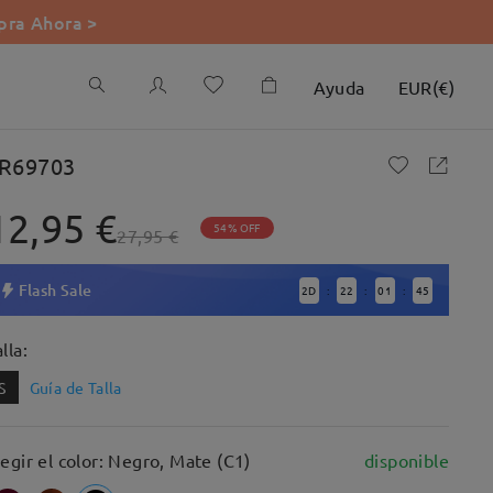
ra Ahora >
Ayuda
EUR
(
€
)
R69703
12,95 €
54% OFF
27,95 €
Flash Sale
2
D
22
01
44
:
:
:
lla:
S
Guía de Talla
legir el color: Negro, Mate (C1)
disponible