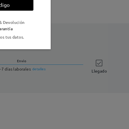
digo
& Devolución
arantía
s tus datos.
Envío
-7 días laborales
detalles
Llegado