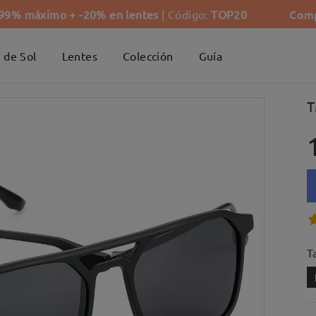
Comp
-99% máximo + -20% en lentes
| Código:
TOP20
 de Sol
Lentes
Colección
Guía
T
Ta