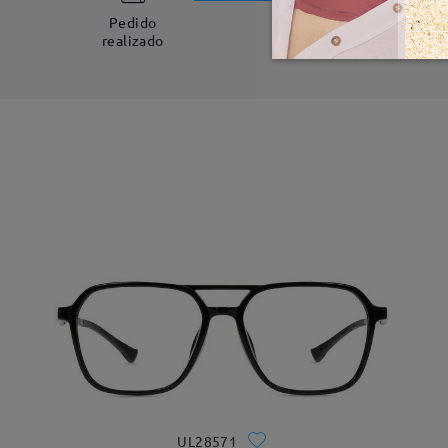
5-7 días laboral
Pedido
realizado
UL28571