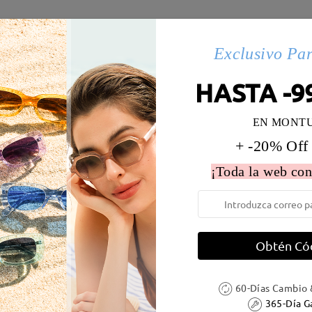
es
Exclusivo Pa
HASTA -9
 la montura:
138 mm
(
Largo
)
Diametro de lentes:
54 mm
EN MONT
e resorte:
No
Material de la montura:
Tr ,Met
+ -20% Off
 metálicas contienen níquel. Los clientes con antecedentes de alerg
¡Toda la web con
Obtén Có
DELIVERY
60-Días Cambio 
365-Día G
ión