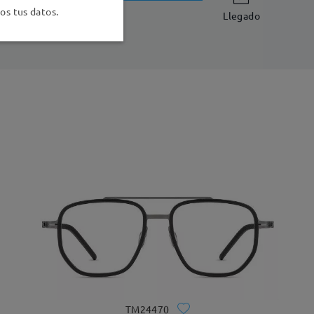
-7 días laborales
detalles
s tus datos.
Llegado
TM24470