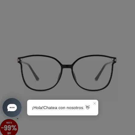
S0189
×