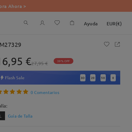
ra Ahora >
Ayuda
EUR
(
€
)
M27329
16,95 €
39% OFF
27,95 €
Flash Sale
3
D
20
49
59
:
:
:
0 Comentarios
lla:
L
Guía de Talla