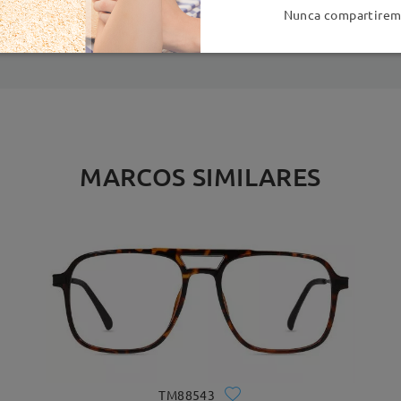
es
detalles
5
Nunca compartiremo
Enviado
MARCOS SIMILARES
TM88543