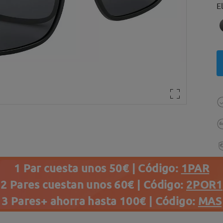
E
1 Par cuesta unos 50€ | Código:
1PAR
2 Pares cuestan unos 60€ | Código:
2POR1
3 Pares+ ahorra hasta 100€ | Código:
MAS