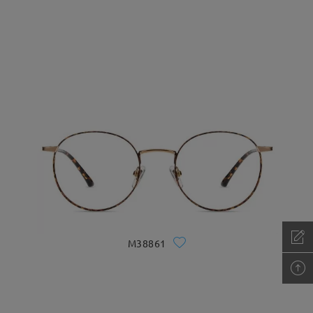
M38861