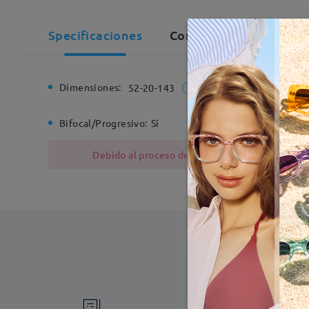
Specificaciones
Comentarios de Client
Dimensiones:
Ancho de
52-20-143
Bifocal/Progresivo:
Sí
Bisagra d
Debido al proceso de fabricación, las monturas
Fabricac