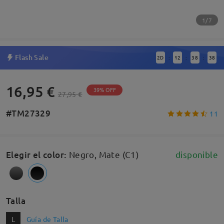
1/7
Flash Sale
2
D
12
38
37
:
:
:
16,95 €
39% OFF
27,95 €
#TM27329
11
Elegir el color
:
Negro, Mate (C1)
disponible
Talla
L
Guía de Talla