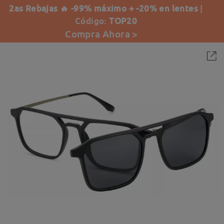
2as Rebajas 🔥 -99% máximo + -20% en lentes
|
Código:
TOP20
Compra Ahora >