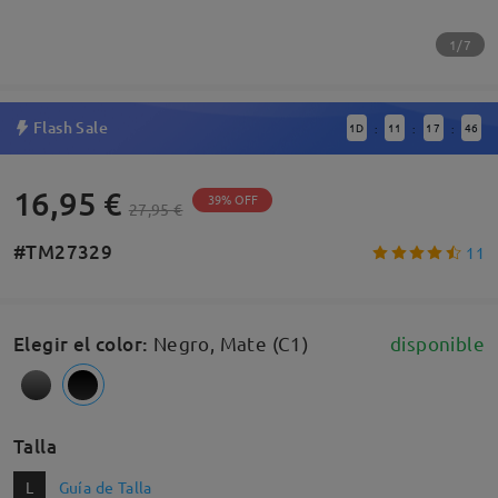
1/7
Flash Sale
1
D
11
17
45
:
:
:
16,95 €
39% OFF
27,95 €
#TM27329
11
Elegir el color
:
Negro, Mate (C1)
disponible
Talla
L
Guía de Talla