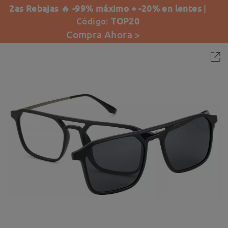
2as Rebajas 🔥 -99% máximo + -20% en lentes
|
Código:
TOP20
Compra Ahora >