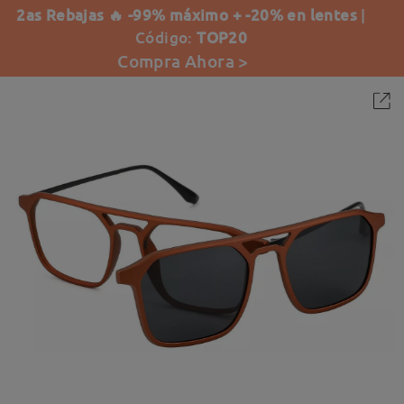
2as Rebajas 🔥 -99% máximo + -20% en lentes
|
Código:
TOP20
Compra Ahora >