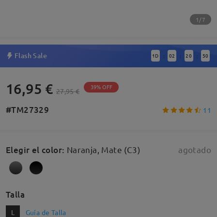
1/7
Flash Sale
1
D
02
20
50
:
:
:
16,95 €
39% OFF
27,95 €
#TM27329
11
Elegir el color
:
Naranja, Mate (C3)
agotado
Talla
L
Guía de Talla