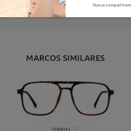
es
detalles
5
Nunca compartiremo
Enviado
MARCOS SIMILARES
TM88543