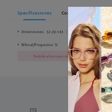
Specificaciones
Comentarios de Cliente
Dimensiones:
Ancho de
52-20-143
Bifocal/Progresivo:
Sí
Bisagra d
Debido al proceso de fabricación, las monturas
Fabricac