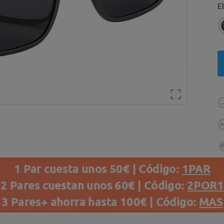
E
1 Par cuesta unos 50€ | Código:
1PAR
2 Pares cuestan unos 60€ | Código:
2POR1
3 Pares+ ahorra hasta 100€ | Código:
MAS