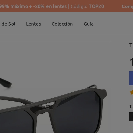
Comp
-99% máximo + -20% en lentes
| Código:
TOP20
 de Sol
Lentes
Colección
Guía
T
Ta