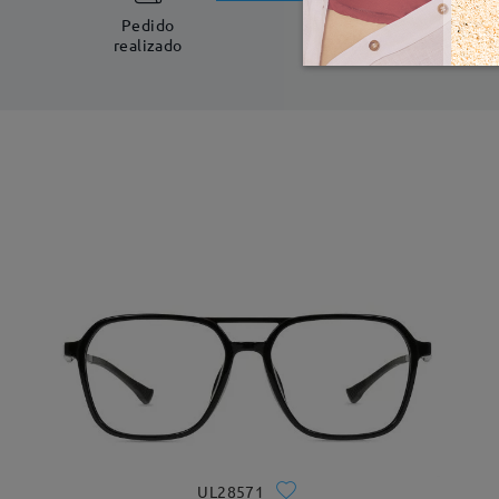
5-7 días laboral
Pedido
realizado
UL28571