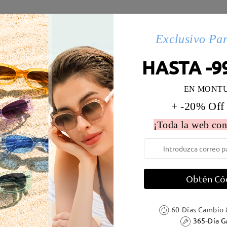
s(11)
Exclusivo Pa
HASTA -9
 la montura:
138 mm
(
Largo
)
Diametro de lentes:
54 mm
EN MONT
e resorte:
No
Material de la montura:
Tr ,Met
+ -20% Off
 metálicas contienen níquel. Los clientes con antecedentes de alerg
¡Toda la web con
Obtén Có
DELIVERY
60-Días Cambio 
365-Día G
ión