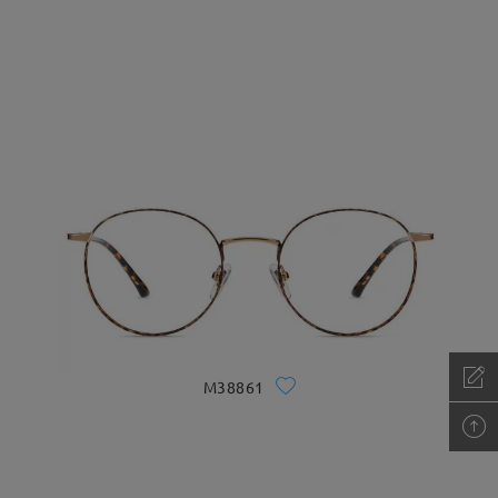
M38861