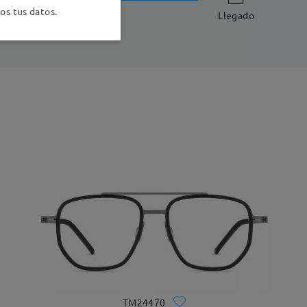
-7 días laborales
detalles
s tus datos.
Llegado
TM24470