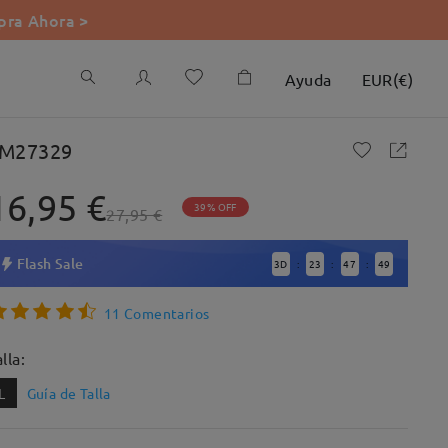
ra Ahora >
Ayuda
EUR
(
€
)
M27329
16,95 €
39% OFF
27,95 €
Flash Sale
3
D
23
47
48
:
:
:
11 Comentarios
lla:
L
Guía de Talla