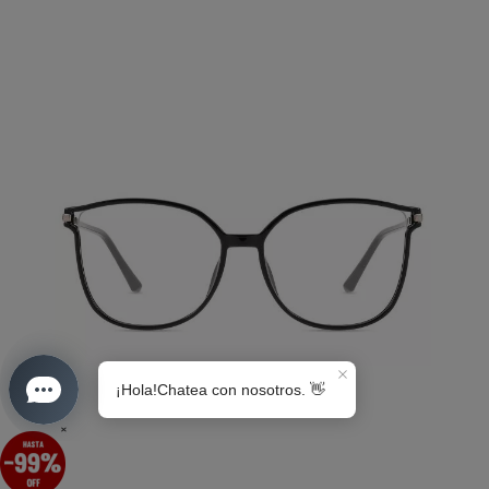
S0189
×