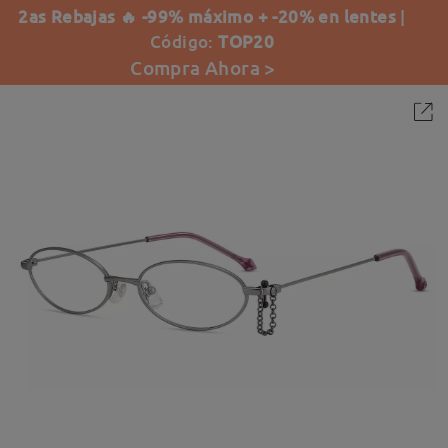
2as Rebajas 🔥 -99% máximo + -20% en lentes
|
Código:
TOP20
Compra Ahora >