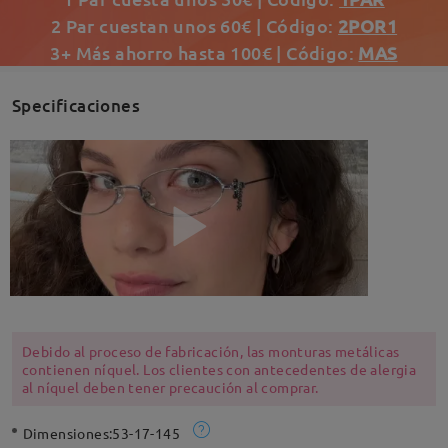
2 Par cuestan unos 60€ | Código:
2POR1
3+ Más ahorro hasta 100€ | Código:
MAS
Specificaciones
Debido al proceso de fabricación, las monturas metálicas
contienen níquel. Los clientes con antecedentes de alergia
al níquel deben tener precaución al comprar.
Dimensiones:
53-17-145