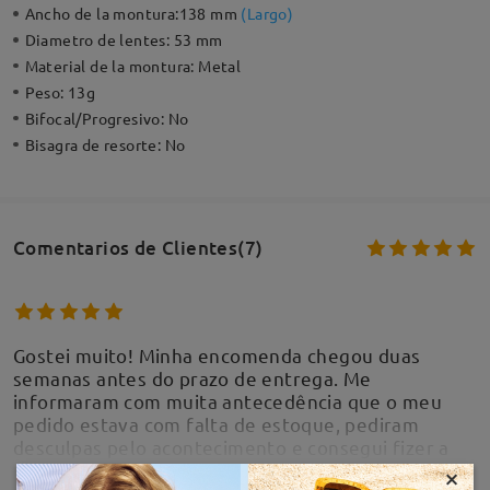
Ancho de la montura:
138 mm
(
Largo
)
Diametro de lentes:
53 mm
Material de la montura:
Metal
Peso:
13g
Bifocal/Progresivo:
No
Bisagra de resorte:
No
Comentarios de Clientes(7)
Gostei muito! Minha encomenda chegou duas
semanas antes do prazo de entrega. Me
informaram com muita antecedência que o meu
pedido estava com falta de estoque, pediram
desculpas pelo acontecimento e consegui fizer a
troca do pedido com muita facilidade, o
×