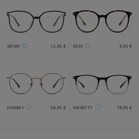
comentarios
Deje su comentario
S0189
12,95 €
S939
9,95 €
M38861
26,95 €
MX40171
19,95 €