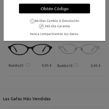
Llegado
(?) tem um grande espaçamento embaixo dos olhos
Obtén Código
que me incomodou um pouco, como se a armação
não envolvesse todo o olho, sabe? Mas fora isso é
TR98447
21,95 €
TM13880
16,95 €
lindo.
60-Días Cambio & Devolución
by
Luana
on
May 22 , 2026
365-Día Garantía
Nunca compartiremos tus datos.
Baddie22
9,95 €
Baddie18
9,95 €
Las Gafas Más Vendidas
Leer todos los