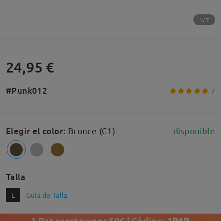
1/7
24,95 €
#Punk012
7
Elegir el color
:
Bronce (C1)
disponible
Talla
L
Guía de Talla
1 Par cuesta unos 50€ | Código:
1PAR