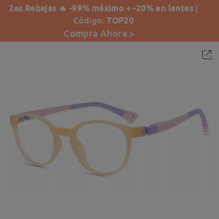
2as Rebajas 🔥 -99% máximo + -20% en lentes
|
Código:
TOP20
Compra Ahora >