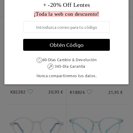
Fabricación
+ -20% Off Lentes
Garantía de 365 días
Descubrir Más
5-7 días laborales
detalles
¡Toda la web con descuento!
Enviado
Marcos Similares
Obtén Código
Envío
5-7 días laborales
detalles
60-Días Cambio & Devolución
365-Día Garantía
Llegado
Nunca compartiremos tus datos.
K82282
20,95 €
K18826
21,95 €