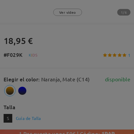
1/6
Ver vídeo
18,95 €
#F029K
1
K
I
D
S
Elegir el color
:
Naranja, Mate (C14)
disponible
Talla
S
Guía de Talla
1 Par cuesta unos 50€ | Código:
1PAR