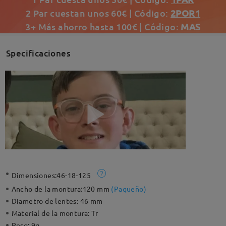
2 Par cuestan unos 60€ | Código:
2POR1
3+ Más ahorro hasta 100€ | Código:
MAS
Specificaciones
Dimensiones:
46-18-125
Ancho de la montura:
120 mm
(
Paqueño
)
Diametro de lentes:
46 mm
Material de la montura:
Tr
Peso:
9g