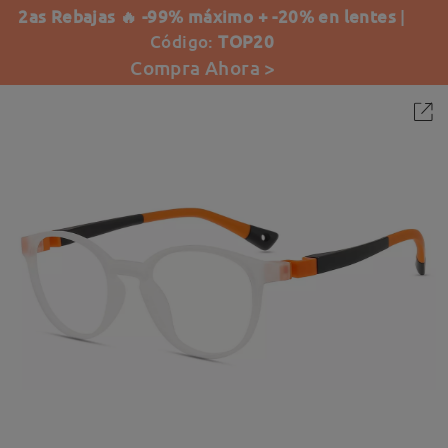
2as Rebajas 🔥 -99% máximo + -20% en lentes
|
Código:
TOP20
Compra Ahora >