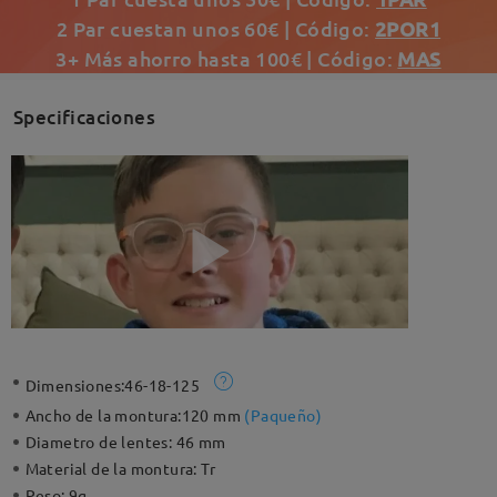
2 Par cuestan unos 60€ | Código:
2POR1
3+ Más ahorro hasta 100€ | Código:
MAS
Specificaciones
Dimensiones:
46-18-125
Ancho de la montura:
120 mm
(
Paqueño
)
Diametro de lentes:
46 mm
Material de la montura:
Tr
Peso:
9g