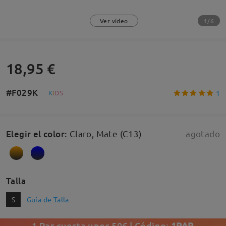
1/6
Ver vídeo
18,95 €
#F029K
1
K
I
D
S
Elegir el color
:
Claro, Mate (C13)
agotado
Talla
S
Guía de Talla
1 Par cuesta unos 50€ | Código:
1PAR