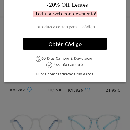
Fabricación
+ -20% Off Lentes
Garantía de 365 días
Descubrir Más
5-7 días laborales
detalles
¡Toda la web con descuento!
Enviado
Marcos Similares
Obtén Código
Envío
5-7 días laborales
detalles
60-Días Cambio & Devolución
365-Día Garantía
Llegado
Nunca compartiremos tus datos.
K82282
20,95 €
K18826
21,95 €