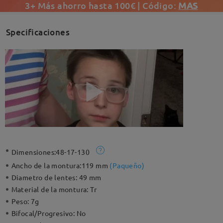
3+ Más ahorro hasta 100€ | Código:
MAS
Specificaciones
Dimensiones:
48-17-130
Ancho de la montura:
119 mm
(
Paqueño
)
Diametro de lentes:
49 mm
Material de la montura:
Tr
Peso:
7g
Bifocal/Progresivo:
No