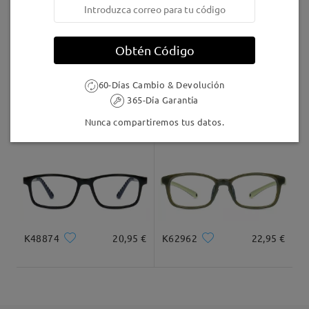
5-7 días laborales
detalles
Obtén Código
Llegado
60-Días Cambio & Devolución
365-Día Garantía
CP6007K
24,95 €
K84835
21,95 €
Nunca compartiremos tus datos.
K48874
20,95 €
K62962
22,95 €