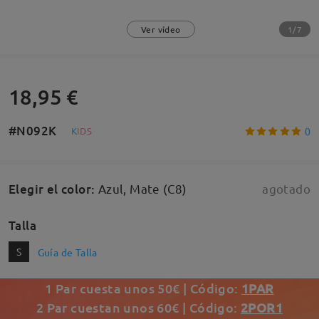
1/7
Ver vídeo
18,95 €
#N092K
0
K
I
D
S
Elegir el color
:
Azul, Mate (C8)
agotado
Talla
S
Guía de Talla
1 Par cuesta unos 50€ | Código:
1PAR
2 Par cuestan unos 60€ | Código:
2POR1