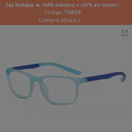
2as Rebajas 🔥 -99% máximo + -20% en lentes
|
Código:
TOP20
Compra Ahora >