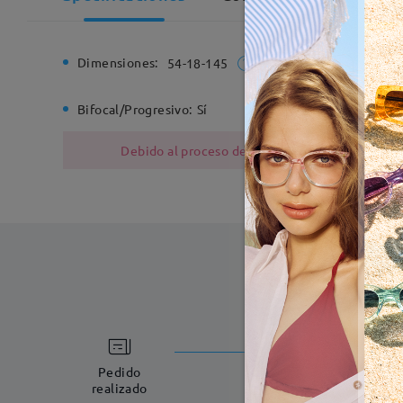
Dimensiones:
Ancho de
54-18-145
Bifocal/Progresivo:
Sí
Bisagra d
Debido al proceso de fabricación, las monturas
Fabricac
5-7 días laboral
Pedido
realizado