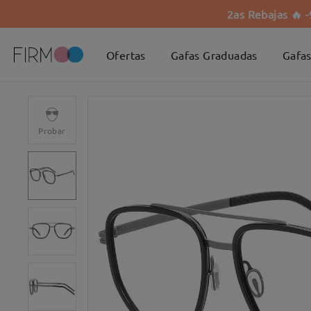
2as Rebajas 🔥 
Ofertas
Gafas Graduadas
Gafas
Probar