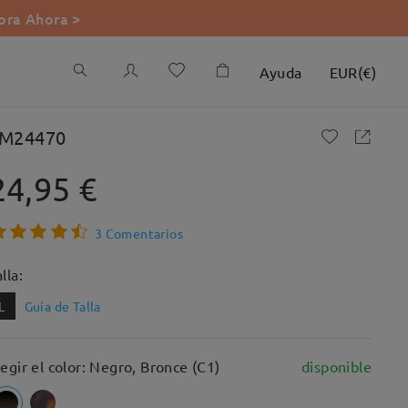
ra Ahora >
Ayuda
EUR
(
€
)
M24470
24,95 €
3 Comentarios
lla:
L
Guía de Talla
legir el color: Negro, Bronce (C1)
disponible