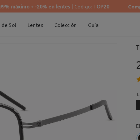
Comp
-99% máximo + -20% en lentes
| Código:
TOP20
 de Sol
Lentes
Colección
Guía
T
Ta
E