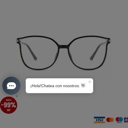
S0189
×