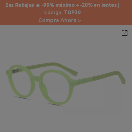
2as Rebajas 🔥 -99% máximo + -20% en lentes
|
Código:
TOP20
Compra Ahora >