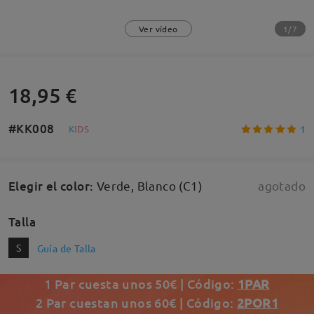
1/7
Ver vídeo
18,95 €
#KK008
1
K
I
D
S
Elegir el color
:
Verde, Blanco (C1)
agotado
Talla
S
Guía de Talla
1 Par cuesta unos 50€ | Código:
1PAR
2 Par cuestan unos 60€ | Código:
2POR1