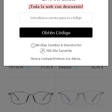
¡Toda la web con descuento!
Enviado
Marcos Similares
Envío
Obtén Código
5-7 días laborales
detalles
60-Días Cambio & Devolución
Llegado
365-Día Garantía
Nunca compartiremos tus datos.
TR15636
21,95 €
K48300
20,95 €