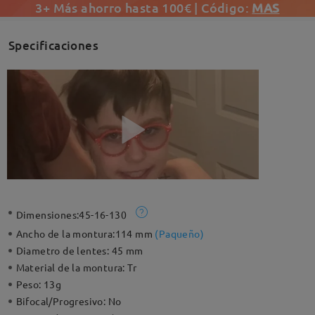
3+ Más ahorro hasta 100€ | Código:
MAS
Specificaciones
Dimensiones:
45-16-130
Ancho de la montura:
114 mm
(
Paqueño
)
Diametro de lentes:
45 mm
Material de la montura:
Tr
Peso:
13g
Bifocal/Progresivo:
No