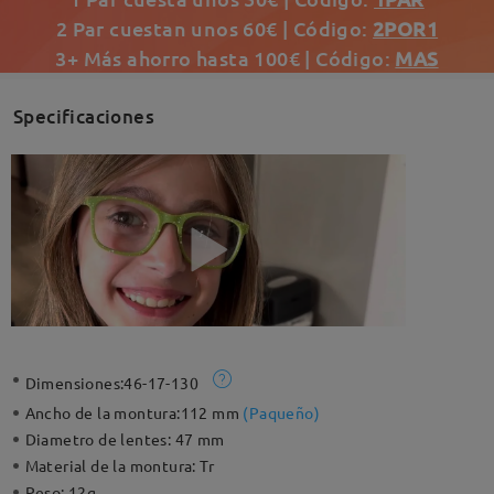
2 Par cuestan unos 60€ | Código:
2POR1
3+ Más ahorro hasta 100€ | Código:
MAS
Specificaciones
Dimensiones:
46-17-130
Ancho de la montura:
112 mm
(
Paqueño
)
Diametro de lentes:
47 mm
Material de la montura:
Tr
Peso:
12g