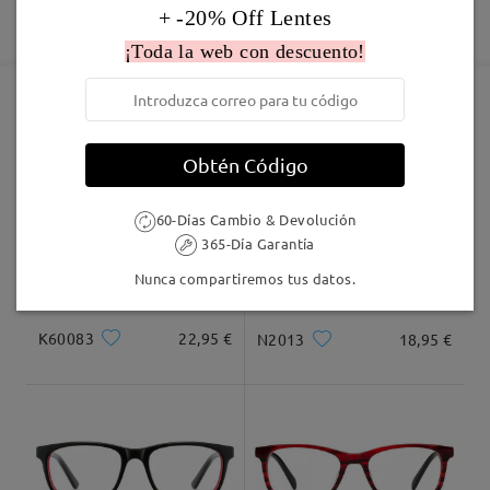
Fabricación
+ -20% Off Lentes
Garantía de 365 días
Descubrir Más
5-7 días laborales
detalles
¡Toda la web con descuento!
Enviado
Marcos Similares
Obtén Código
Envío
5-7 días laborales
detalles
60-Días Cambio & Devolución
365-Día Garantía
Llegado
Nunca compartiremos tus datos.
K60083
22,95 €
N2013
18,95 €