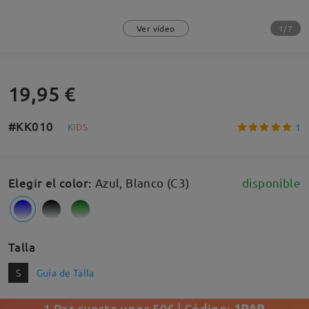
1/7
Ver vídeo
19,95 €
#KK010
1
K
I
D
S
Elegir el color
:
Azul, Blanco (C3)
disponible
Talla
S
Guía de Talla
1 Par cuesta unos 50€ | Código:
1PAR