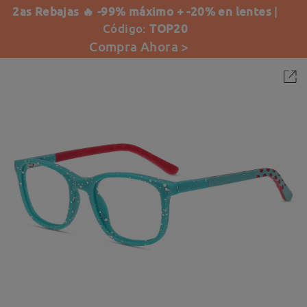
2as Rebajas 🔥 -99% máximo + -20% en lentes
|
Código:
TOP20
Compra Ahora >