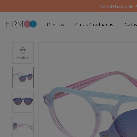
2as Rebajas 🔥 
Ofertas
Gafas Graduadas
Gafas
Probar