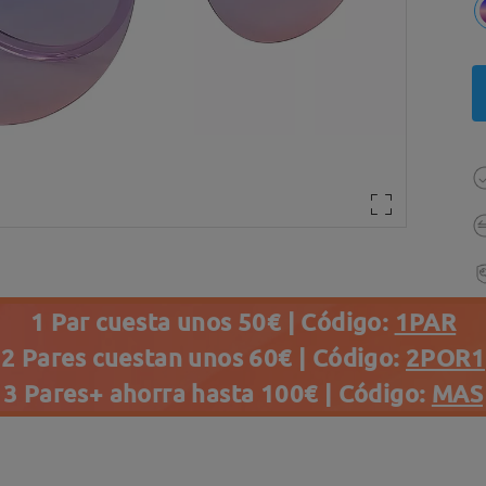
1 Par cuesta unos 50€ | Código:
1PAR
2 Pares cuestan unos 60€ | Código:
2POR1
3 Pares+ ahorra hasta 100€ | Código:
MAS