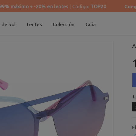
Comp
-99% máximo + -20% en lentes
| Código:
TOP20
 de Sol
Lentes
Colección
Guía
A
Ta
E