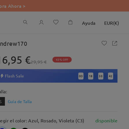
ra Ahora >
Ayuda
EUR
(
€
)
ndrew170
16,95 €
43% OFF
29,95 €
Flash Sale
0
D
18
30
41
:
:
:
lla:
S
Guía de Talla
legir el color: Azul, Rosado, Violeta (C3)
disponible