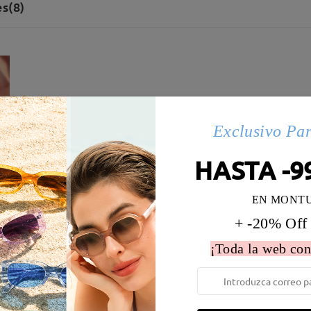
s(8)
Exclusivo Pa
HASTA -9
EN MONT
+ -20% Off
¡Toda la web con
 la montura:
128 mm
(
Paqueño
)
Diametro de lentes:
52 mm
e resorte:
No
Material de la montura:
Acetat