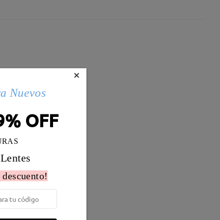
×
ra Nuevos
9% OFF
URAS
 Lentes
 descuento!
Peso:
20g
o