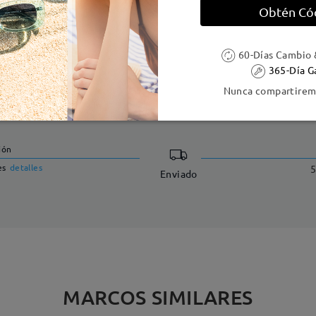
Obtén Có
60-Días Cambio 
365-Día G
Nunca compartiremo
DELIVERY
ión
es
detalles
5
Enviado
MARCOS SIMILARES