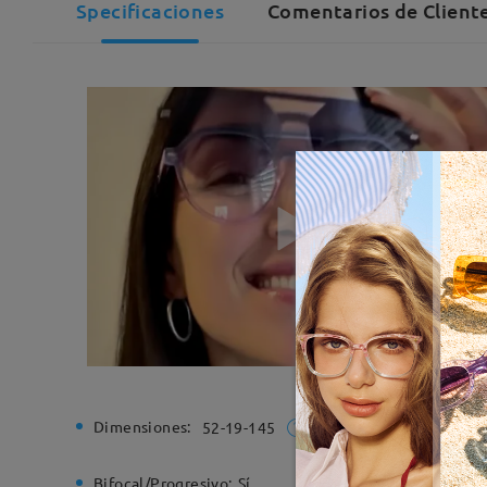
Specificaciones
Comentarios de Cliente
Dimensiones:
Ancho de
52-19-145
Bifocal/Progresivo:
Sí
Bisagra d