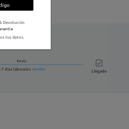
digo
& Devolución
arantía
s tus datos.
Envío
-7 días laborales
detalles
Llegado