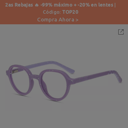
2as Rebajas 🔥 -99% máximo + -20% en lentes
|
Código:
TOP20
Compra Ahora >