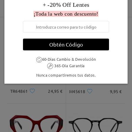
Fabricación
+ -20% Off Lentes
Garantía de 365 días
Descubrir Más
5-7 días laborales
detalles
¡Toda la web con descuento!
Enviado
Marcos Similares
Obtén Código
Envío
5-7 días laborales
detalles
60-Días Cambio & Devolución
365-Día Garantía
Llegado
Nunca compartiremos tus datos.
Leer todos los
TR64861
24,95 €
M45618
9,95 €
comentarios
Deje su comentario