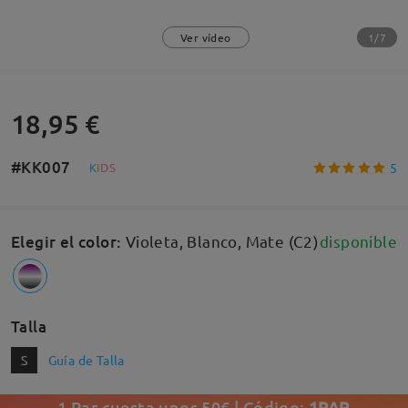
1/7
Ver vídeo
18,95 €
#KK007
5
K
I
D
S
Elegir el color
:
Violeta, Blanco, Mate (C2)
disponible
Talla
S
Guía de Talla
1 Par cuesta unos 50€ | Código:
1PAR