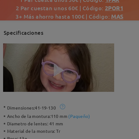
2 Par cuestan unos 60€ | Código:
2POR1
3+ Más ahorro hasta 100€ | Código:
MAS
Specificaciones
Dimensiones:
41-19-130
Ancho de la montura:
110 mm
(
Paqueño
)
Diametro de lentes:
41 mm
Material de la montura:
Tr
Peso:
13g