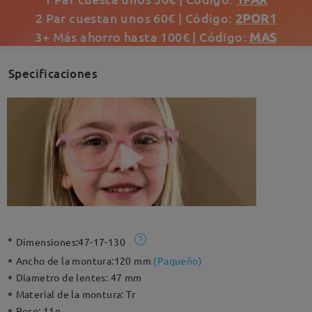
2 Par cuestan unos 60€ | Código:
2POR1
3+ Más ahorro hasta 100€ | Código:
MAS
Specificaciones
Dimensiones:
47-17-130
Ancho de la montura:
120 mm
(
Paqueño
)
Diametro de lentes:
47 mm
Material de la montura:
Tr
Peso:
11g