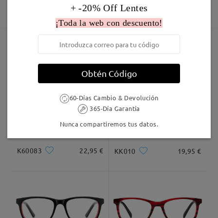
Leer todos los
Fabricación
+ -20% Off Lentes
Garantía de 365 días
Descubrir Más
5-7 días laborales
detalles
¡Toda la web con descuento!
comentarios
Deje su comentario
Enviado
Marcos Similares
Obtén Código
Envío
5-7 días laborales
detalles
60-Días Cambio & Devolución
365-Día Garantía
Llegado
Nunca compartiremos tus datos.
K60083
22,95 €
KK010
19,95 €