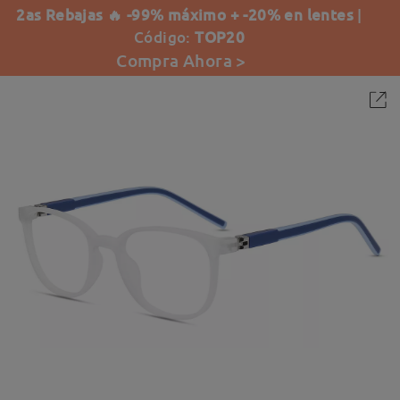
2as Rebajas 🔥 -99% máximo + -20% en lentes
|
Código:
TOP20
Compra Ahora >