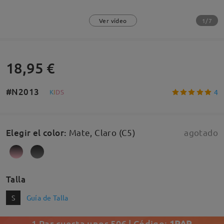
1/7
Ver vídeo
18,95 €
#N2013
4
K
I
D
S
Elegir el color
:
Mate, Claro (C5)
agotado
Talla
S
Guía de Talla
1 Par cuesta unos 50€ | Código:
1PAR