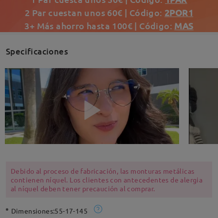
2 Par cuestan unos 60€ | Código:
2POR1
3+ Más ahorro hasta 100€ | Código:
MAS
Specificaciones
Debido al proceso de fabricación, las monturas metálicas
contienen níquel. Los clientes con antecedentes de alergia
al níquel deben tener precaución al comprar.
Dimensiones:
55-17-145