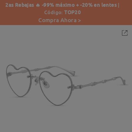
2as Rebajas 🔥 -99% máximo + -20% en lentes
|
Código:
TOP20
Compra Ahora >