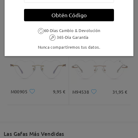
Llegado
Obtén Código
60-Días Cambio & Devolución
Judy136V
9,95 €
M87493
12,95 €
365-Día Garantía
Nunca compartiremos tus datos.
M00905
9,95 €
M94538
31,95 €
Las Gafas Más Vendidas