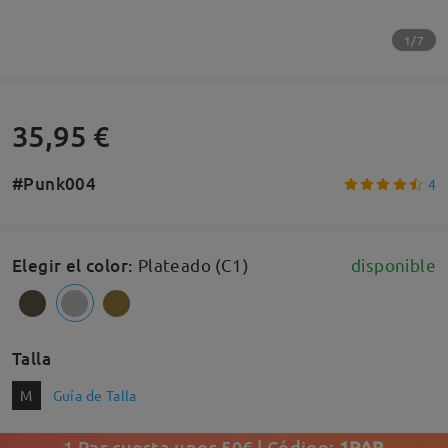
1/7
35,95 €
#Punk004
4
Elegir el color
:
Plateado (C1)
disponible
Talla
M
Guía de Talla
1 Par cuesta unos 50€ | Código:
1PAR