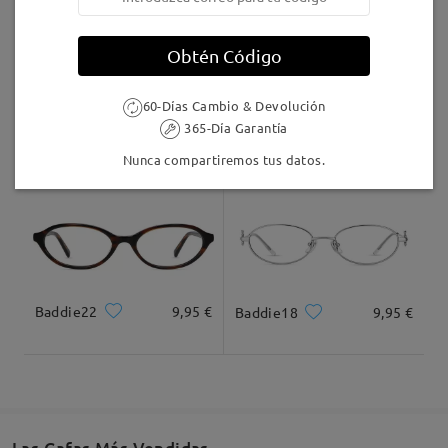
Llegado
Obtén Código
60-Días Cambio & Devolución
TR98447
21,95 €
TM13880
16,95 €
365-Día Garantía
Nunca compartiremos tus datos.
Leer todos los
comentarios
Deje su comentario
Baddie22
9,95 €
Baddie18
9,95 €