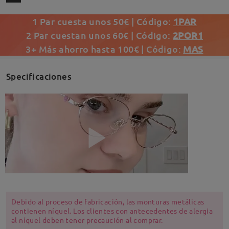
1 Par cuesta unos 50€ | Código:
1PAR
2 Par cuestan unos 60€ | Código:
2POR1
3+ Más ahorro hasta 100€ | Código:
MAS
Specificaciones
Debido al proceso de fabricación, las monturas metálicas
contienen níquel. Los clientes con antecedentes de alergia
al níquel deben tener precaución al comprar.