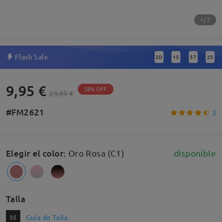
1/7
Flash Sale
2
D
15
57
24
:
:
:
9,95 €
58% OFF
23,95 €
#FM2621
3
Elegir el color
:
Oro Rosa (C1)
disponible
Talla
M
Guía de Talla