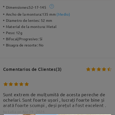
Dimensiones:
52-17-145
Ancho de la montura:
135 mm
(
Medio
)
Diametro de lentes:
52 mm
Material de la montura:
Metal
Peso:
12g
Bifocal/Progresivo:
Sí
Bisagra de resorte:
No
Comentarios de Clientes(3)
Sunt extrem de mulțumită de acesta pereche de
ochelari. Sunt foarte ușori , lucrați foarte bine și
arată foarte scumpi , deși prețul a fost excelent .
by
Lelia
on
Apr 29 , 2026