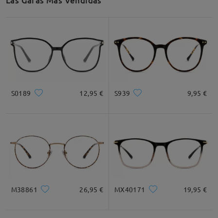
Las Gafas Más Vendidas
S0189
12,95 €
S939
9,95 €
M38861
26,95 €
MX40171
19,95 €