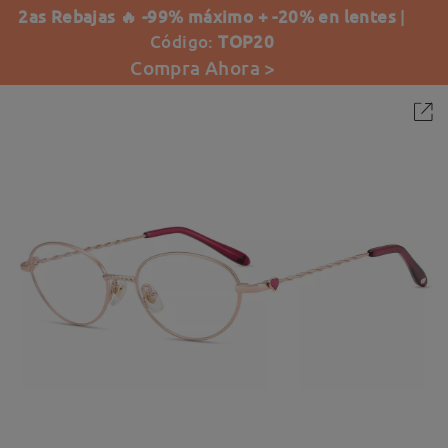
2as Rebajas 🔥 -99% máximo + -20% en lentes
|
Código:
TOP20
Compra Ahora >