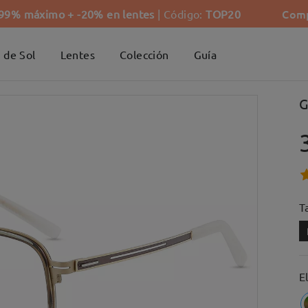
Comp
-99% máximo + -20% en lentes
| Código:
TOP20
 de Sol
Lentes
Colección
Guía
G
Ta
E