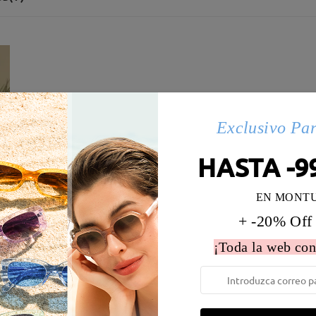
Exclusivo Pa
HASTA -9
EN MONT
+ -20% Off
¡Toda la web con
 la montura:
137 mm
(
Largo
)
Diametro de lentes:
56 mm
e resorte:
No
Material de la montura:
Acetato