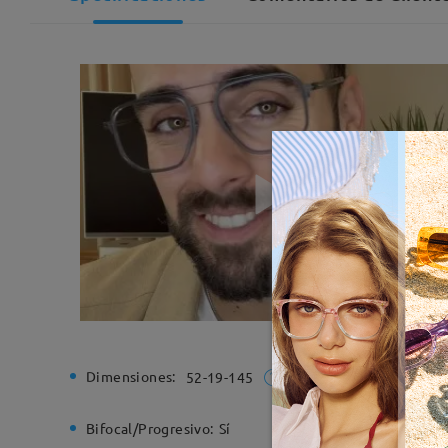
Dimensiones:
Ancho de
52-19-145
Bifocal/Progresivo:
Sí
Bisagra d