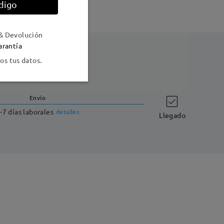
digo
& Devolución
arantía
s tus datos.
Envío
-7 días laborales
detalles
Llegado