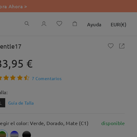
ra Ahora >
Ayuda
EUR
(
€
)
entle17
33,95 €
7 Comentarios
lla:
L
Guía de Talla
legir el color: Verde, Dorado, Mate (C1)
disponible