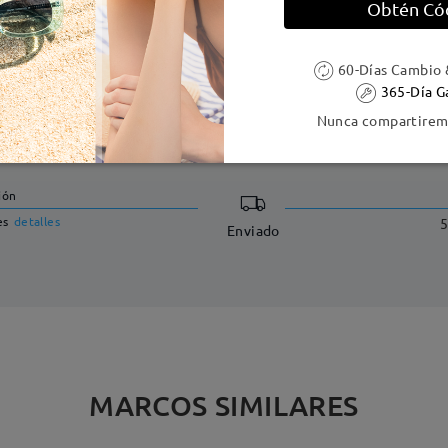
Obtén Có
60-Días Cambio 
365-Día G
Nunca compartiremo
DELIVERY
ión
es
detalles
5
Enviado
MARCOS SIMILARES