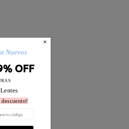
×
ra Nuevos
9% OFF
URAS
 Lentes
 descuento!
Peso:
11g
 ,Titanio