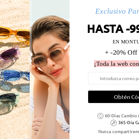
s(3)
Exclusivo Pa
HASTA -9
 la montura:
144 mm
(
Largo
)
Diametro de lentes:
55 mm
EN MONT
e resorte:
No
Material de la montura:
Tr ,Tit
+ -20% Off
¡Toda la web con
DELIVERY
Obtén Có
ión
60-Días Cambio 
es
detalles
5
Enviado
365-Día G
Nunca compartiremo