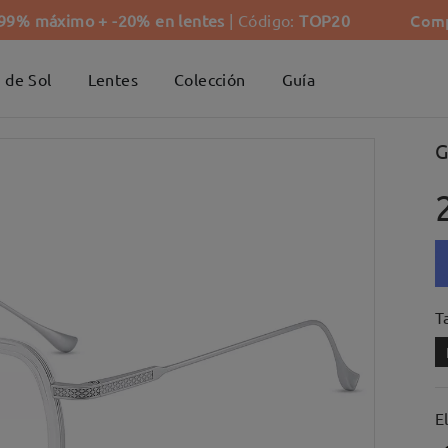
Comp
-99% máximo + -20% en lentes
| Código:
TOP20
 de Sol
Lentes
Colección
Guía
G
Ta
E