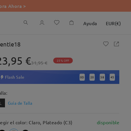
ra Ahora >
Ayuda
EUR
(
€
)
entle18
23,95 €
25% OFF
31,95 €
Flash Sale
0
D
20
38
44
:
:
:
lla:
L
Guía de Talla
legir el color: Claro, Plateado (C3)
disponible