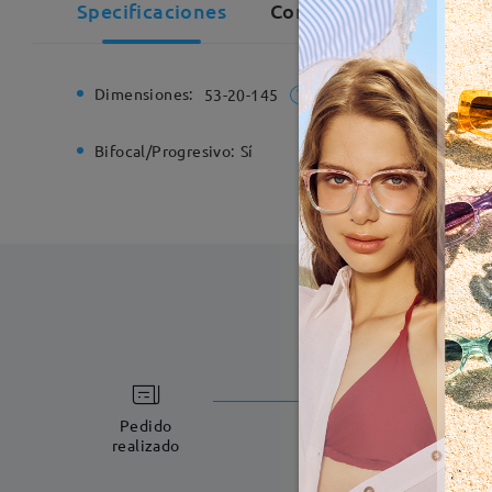
Specificaciones
Comentarios de Cliente
Dimensiones:
Ancho de
53-20-145
Bifocal/Progresivo:
Sí
Bisagra d
Fabricac
5-7 días laboral
Pedido
realizado