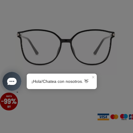
S0189
×