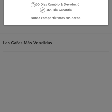
60-Días Cambio & Devolución
TM27329
16,95 €
FM2615
9,95 €
365-Día Garantía
Nunca compartiremos tus datos.
Las Gafas Más Vendidas