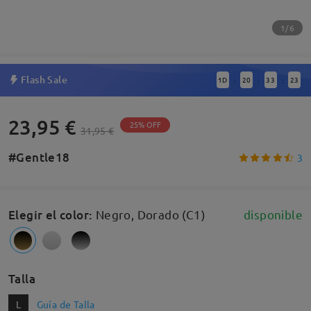
1/6
Flash Sale
1
D
20
33
22
:
:
:
23,95 €
25% OFF
31,95 €
#Gentle18
3
Elegir el color
:
Negro, Dorado (C1)
disponible
Talla
L
Guía de Talla