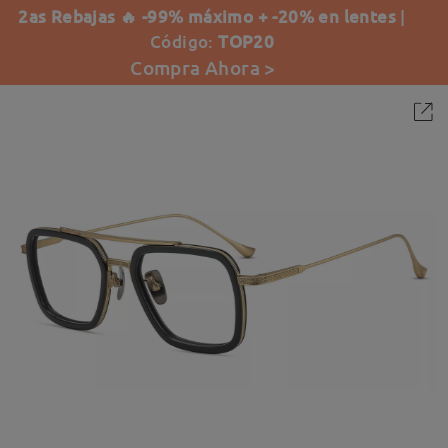
2as Rebajas 🔥 -99% máximo + -20% en lentes
|
Código:
TOP20
Compra Ahora >