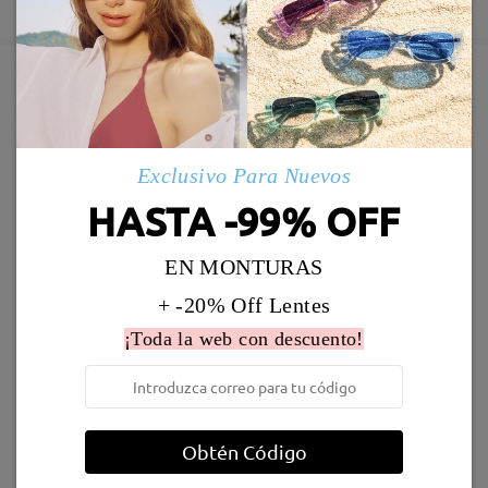
comentarios
5-7 días laborales
detalles
Deje su comentario
Enviado
Marcos Similares
Envío
Exclusivo Para Nuevos
5-7 días laborales
detalles
HASTA -99% OFF
Llegado
EN MONTURAS
+ -20% Off Lentes
UL28571
7,00 €
TM88543
9,95 €
¡Toda la web con descuento!
Obtén Código