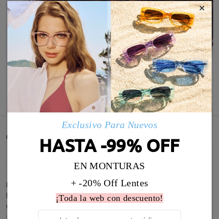
×
MOSTRAR MÁS
Exclusivo Para Nuevos
Comentarios de Clientes(5)
HASTA -99% OFF
EN MONTURAS
+ -20% Off Lentes
Utilisées pour la moto (et le ski, mais pas encore
testé ), tiennent très bien dans le casque. Dioptrie
¡Toda la web con descuento!
conforme à la prescription. Très satisfait.
by
Marco
on
Jul 26 , 2026