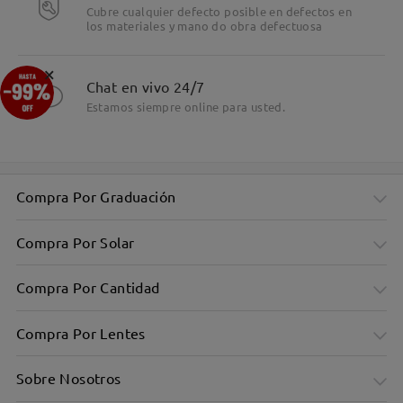
Cubre cualquier defecto posible en defectos en
los materiales y mano do obra defectuosa
×
Chat en vivo 24/7
Estamos siempre online para usted.
Compra Por Graduación
Compra Por Solar
Compra Por Cantidad
Compra Por Lentes
Sobre Nosotros
Montura rosa combinada con estampado animal para un look
desenfadado.