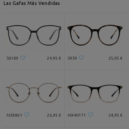
Las Gafas Más Vendidas
Leer todos los
comentarios
Recomendación de Rostro
Deje su comentario
Cuadrada
Redondo
Corazón
Diamante
Ovalado
S0189
24,95 €
S939
25,95 €
* For Reference Only
Descripción del Producto
M38861
26,95 €
MX40171
24,95 €