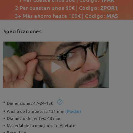
2 Par cuestan unos 60€ | Código:
2POR1
3+ Más ahorro hasta 100€ | Código:
MAS
Specificaciones
Dimensiones:
47-24-150
Ancho de la montura:
131 mm
(
Medio
)
Diametro de lentes:
48 mm
Material de la montura:
Tr ,Acetato
Peso:
31g