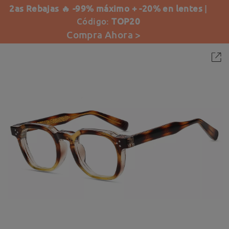
2as Rebajas 🔥 -99% máximo + -20% en lentes
|
Código:
TOP20
Compra Ahora >