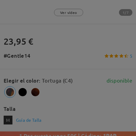
1/7
Ver vídeo
23,95 €
#Gentle14
5
Elegir el color
:
Tortuga (C4)
disponible
Talla
M
Guía de Talla
1 Par cuesta unos 50€ | Código:
1PAR