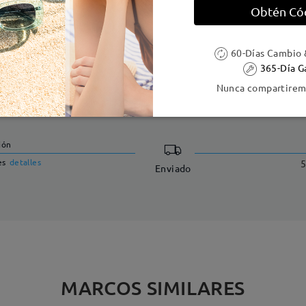
Obtén Có
60-Días Cambio 
365-Día G
Nunca compartiremo
DELIVERY
ión
es
detalles
5
Enviado
MARCOS SIMILARES