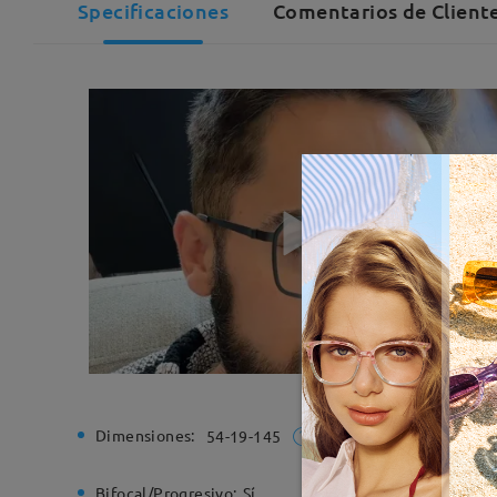
Specificaciones
Comentarios de Cliente
Dimensiones:
Ancho de
54-19-145
Bifocal/Progresivo:
Sí
Bisagra d