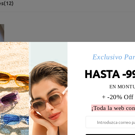
s(12)
Exclusivo Pa
HASTA -9
EN MONT
+ -20% Off
¡Toda la web con
 la montura:
140 mm
(
Largo
)
Diametro de lentes:
57 mm
e resorte:
No
Material de la montura:
Tr ,Tit