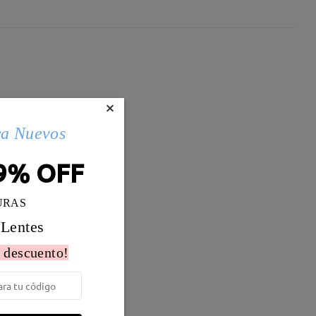
×
ra Nuevos
9% OFF
URAS
 Lentes
 descuento!
Peso:
9g
anio