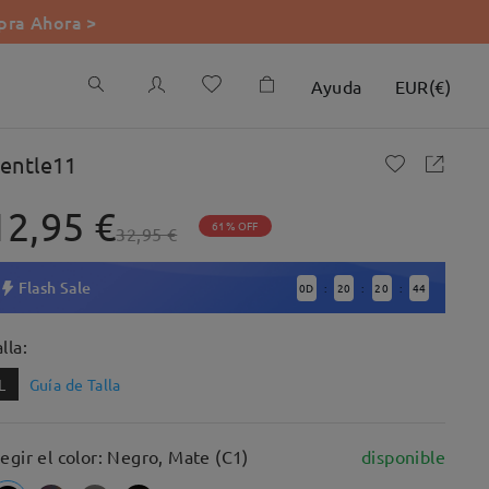
ra Ahora >
Ayuda
EUR
(
€
)
entle11
12,95 €
61% OFF
32,95 €
Flash Sale
0
D
20
20
43
:
:
:
lla:
L
Guía de Talla
legir el color: Negro, Mate (C1)
disponible