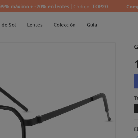
Comp
-99% máximo + -20% en lentes
| Código:
TOP20
 de Sol
Lentes
Colección
Guía
G
Ta
E