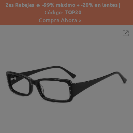
2as Rebajas 🔥 -99% máximo + -20% en lentes
|
Código:
TOP20
Compra Ahora >