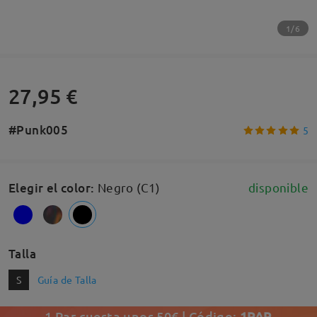
1/6
27,95 €
#Punk005
5
Elegir el color
:
Negro (C1)
disponible
Talla
S
Guía de Talla
1 Par cuesta unos 50€ | Código:
1PAR