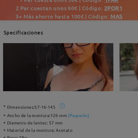
2 Par cuestan unos 60€ | Código:
2POR1
3+ Más ahorro hasta 100€ | Código:
MAS
Specificaciones
Dimensiones:
57-16-145
Ancho de la montura:
126 mm
(
Paqueño
)
Diametro de lentes:
57 mm
Material de la montura:
Acetato
Peso:
19g