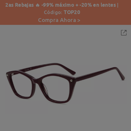
2as Rebajas 🔥 -99% máximo + -20% en lentes
|
Código:
TOP20
Compra Ahora >