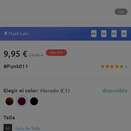
1/6
Flash Sale
4
D
02
39
55
:
:
:
9,95 €
60% OFF
24,95 €
#Punk011
6
Elegir el color
:
Morado (C1)
disponible
Talla
M
Guía de Talla