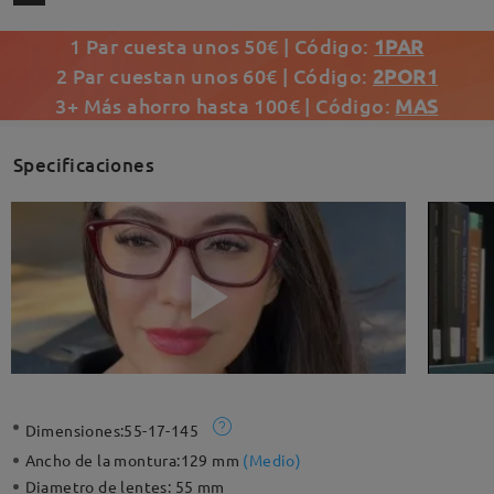
1 Par cuesta unos 50€ | Código:
1PAR
2 Par cuestan unos 60€ | Código:
2POR1
3+ Más ahorro hasta 100€ | Código:
MAS
Specificaciones
Dimensiones:
55-17-145
Ancho de la montura:
129 mm
(
Medio
)
Diametro de lentes:
55 mm