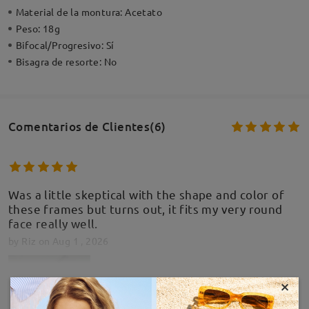
Material de la montura:
Acetato
Peso:
18g
Bifocal/Progresivo:
Sí
Bisagra de resorte:
No
Comentarios de Clientes(6)
Was a little skeptical with the shape and color of
these frames but turns out, it fits my very round
face really well.
by
Riz
on
Aug 1 , 2026
×
MOSTRAR MÁS