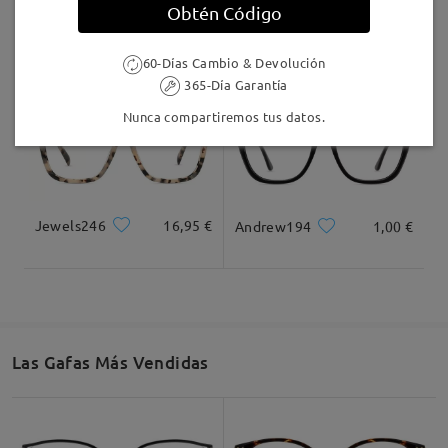
Deje su comentario
Obtén Código
LKFS3656R
8,00 €
MT37644
7,00 €
60-Días Cambio & Devolución
365-Día Garantía
Nunca compartiremos tus datos.
Jewels246
16,95 €
Andrew194
1,00 €
Las Gafas Más Vendidas