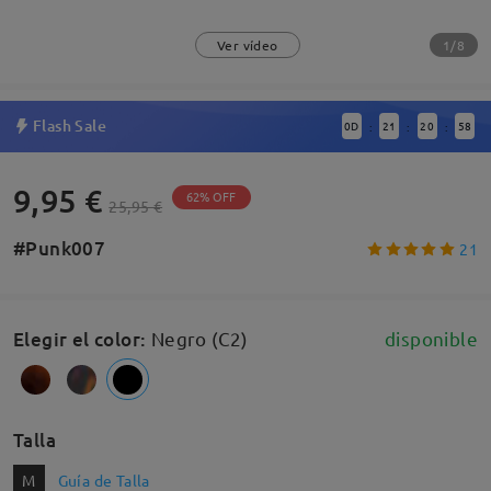
1/8
Ver vídeo
Flash Sale
0
D
21
20
57
:
:
:
9,95 €
62% OFF
25,95 €
#Punk007
21
Elegir el color
:
Negro (C2)
disponible
Talla
M
Guía de Talla