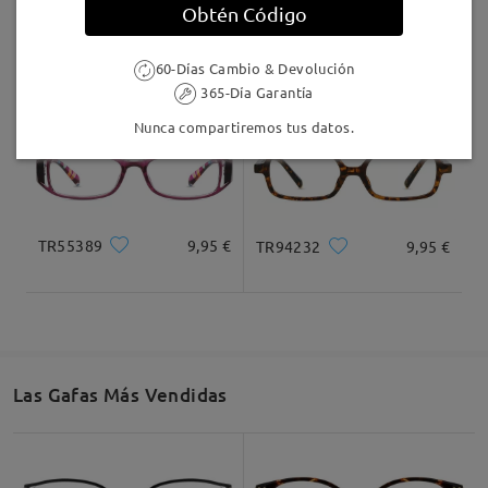
Obtén Código
KXN1038
8,00 €
AC49000
9,95 €
60-Días Cambio & Devolución
365-Día Garantía
Nunca compartiremos tus datos.
TR55389
9,95 €
TR94232
9,95 €
Las Gafas Más Vendidas