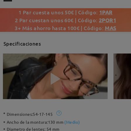
1 Par cuesta unos 50€ | Código:
1PAR
2 Par cuestan unos 60€ | Código:
2POR1
3+ Más ahorro hasta 100€ | Código:
MAS
Specificaciones
Dimensiones:
54-17-145
Ancho de la montura:
130 mm
(
Medio
)
Diametro de lentes:
54 mm