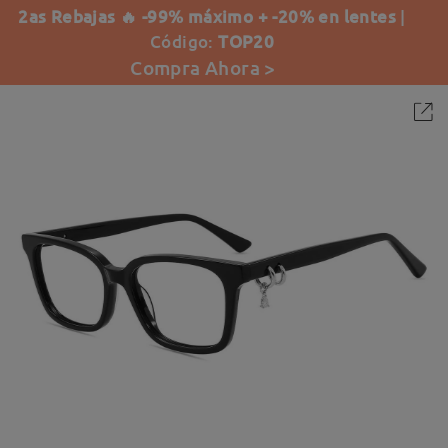
2as Rebajas 🔥 -99% máximo + -20% en lentes
|
Código:
TOP20
Compra Ahora >