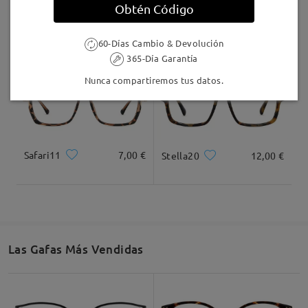
Obtén Código
AC49995
24,95 €
F907
17,00 €
60-Días Cambio & Devolución
365-Día Garantía
Nunca compartiremos tus datos.
Safari11
7,00 €
Stella20
12,00 €
Las Gafas Más Vendidas