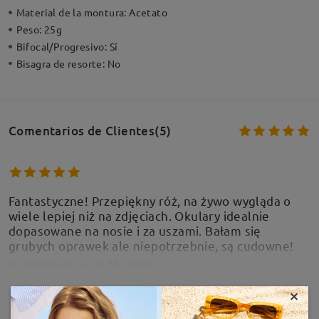
Material de la montura:
Acetato
Peso:
25g
Bifocal/Progresivo:
Sí
Bisagra de resorte:
No
Comentarios de Clientes(5)
Fantastyczne! Przepiękny róż, na żywo wygląda o
wiele lepiej niż na zdjęciach. Okulary idealnie
dopasowane na nosie i za uszami. Bałam się
grubych oprawek ale niepotrzebnie, są cudowne!
by
Magdalena
on
Jul 14 , 2026
×
MOSTRAR MÁS