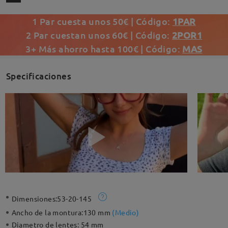
1 Par cuesta unos 50€ | Código:
1PAR
2 Par cuestan unos 60€ | Código:
2POR1
3+ Más ahorro hasta 100€ | Código:
MAS
Specificaciones
Dimensiones:
53-20-145
Ancho de la montura:
130 mm
(
Medio
)
Diametro de lentes:
54 mm