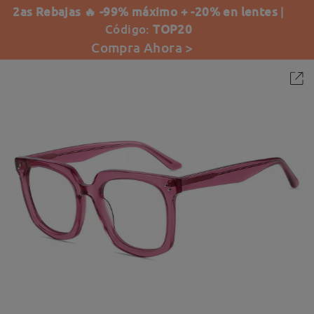
2as Rebajas 🔥 -99% máximo + -20% en lentes
|
Código:
TOP20
Compra Ahora >