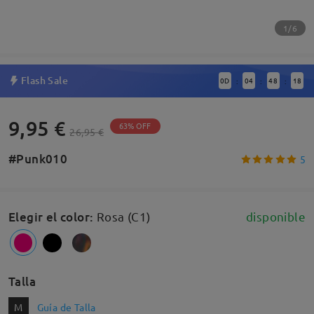
1/6
Flash Sale
0
D
04
48
17
:
:
:
9,95 €
63% OFF
26,95 €
#Punk010
5
Elegir el color
:
Rosa (C1)
disponible
Talla
M
Guía de Talla