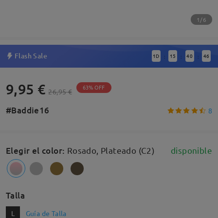
1/6
Flash Sale
1
D
15
40
45
:
:
:
9,95 €
63% OFF
26,95 €
#Baddie16
8
Elegir el color
:
Rosado, Plateado (C2)
disponible
Talla
L
Guía de Talla