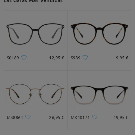
Las Gafas Más Vendidas
Leer todos los
comentarios
Deje su comentario
S0189
12,95 €
S939
9,95 €
M38861
26,95 €
MX40171
19,95 €