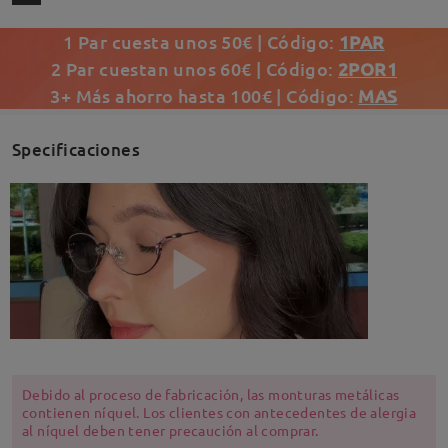
1 Par cuesta unos 50€ | Código:
1PAR
2 Par cuestan unos 60€ | Código:
2POR1
3+ Más ahorro hasta 100€ | Código:
MAS
Specificaciones
Debido al proceso de fabricación, las monturas metálicas
contienen níquel. Los clientes con antecedentes de alergia
al níquel deben tener precaución al comprar.