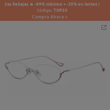
2as Rebajas 🔥 -99% máximo + -20% en lentes
|
Código:
TOP20
Compra Ahora >