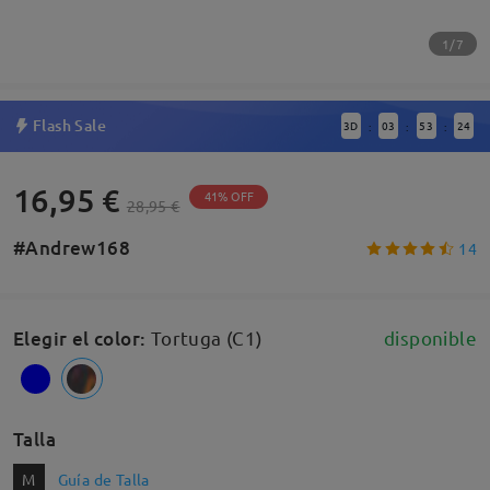
1/7
Flash Sale
3
D
03
53
23
:
:
:
16,95 €
41% OFF
28,95 €
#Andrew168
14
Elegir el color
:
Tortuga (C1)
disponible
Talla
M
Guía de Talla