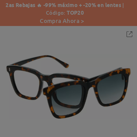
2as Rebajas 🔥 -99% máximo + -20% en lentes
|
Código:
TOP20
Compra Ahora >