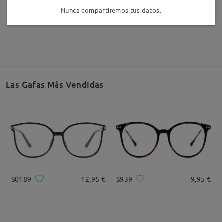
Nunca compartiremos tus datos.
comentarios
AC18168
12,95 €
TR30466
16,95 €
Deje su comentario
Las Gafas Más Vendidas
S0189
12,95 €
S939
9,95 €