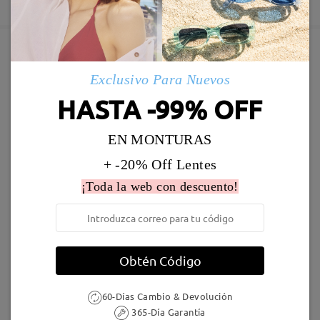
5-7 días laborales
detalles
Nos alegra mucho que te guste el estilo y te
agradecemos enormemente que nos hayas elegido.
Enviado
Esperamos que tus nuevas gafas te sigan siendo
muy útiles y ¡esperamos verte de nuevo pronto!
Marcos Similares
Exclusivo Para Nuevos
Envío
HASTA -99% OFF
Si necesitas ayuda, puedes contactarnos a través
5-7 días laborales
detalles
del chat en vivo (disponible 24/7) o escribirnos a
service@firmoo.es.
EN MONTURAS
Llegado
+ -20% Off Lentes
¡Toda la web con descuento!
LKFS4126R
9,95 €
Grace20210
27,95 €
Sorprendida muy muy gratamente!!! Gafas
perfectas y preciosas. La graduación perfecta
by
Silvia Ortiz
on
Mar 25 , 2026
Obtén Código
60-Días Cambio & Devolución
Leer todos los
365-Día Garantía