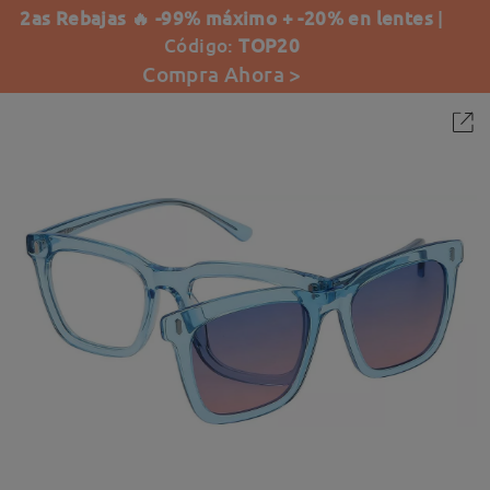
2as Rebajas 🔥 -99% máximo + -20% en lentes
|
Código:
TOP20
Compra Ahora >