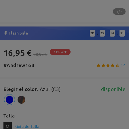
1/7
Flash Sale
2
D
23
16
31
:
:
:
16,95 €
41% OFF
28,95 €
#Andrew168
14
Elegir el color
:
Azul (C3)
disponible
Talla
M
Guía de Talla