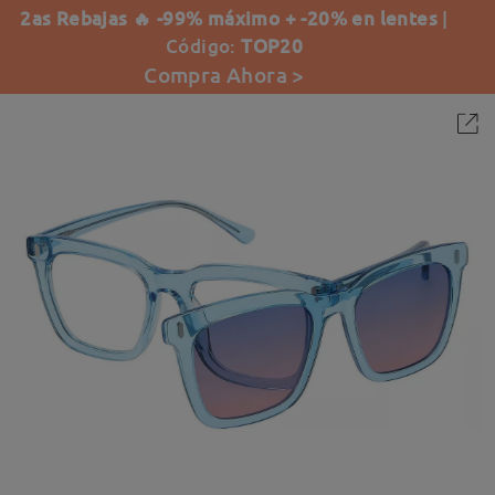
2as Rebajas 🔥 -99% máximo + -20% en lentes
|
Código:
TOP20
Compra Ahora >