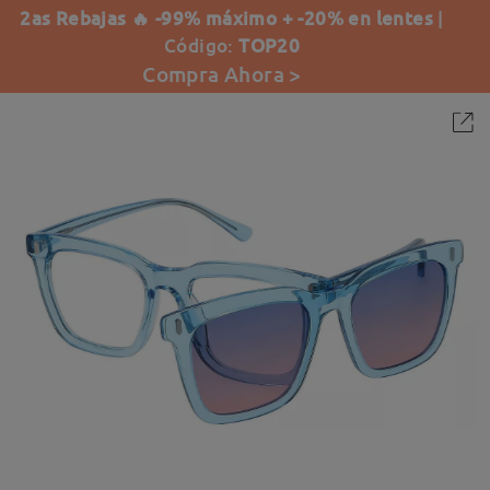
2as Rebajas 🔥 -99% máximo + -20% en lentes
|
Código:
TOP20
Compra Ahora >