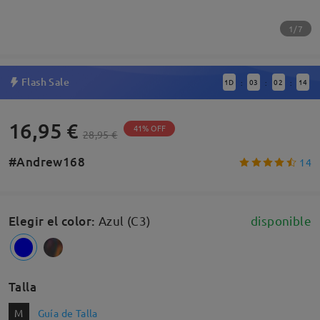
1/7
Flash Sale
1
D
03
02
13
:
:
:
16,95 €
41% OFF
28,95 €
#Andrew168
14
Elegir el color
:
Azul (C3)
disponible
Talla
M
Guía de Talla