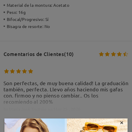
Material de la montura:
Acetato
Peso:
16g
Bifocal/Progresivo:
Sí
Bisagra de resorte:
No
Comentarios de Clientes(10)
Son perfectas, de muy buena calidad! La graduación
también, perfecta. Llevo años haciendo mis gafas
con. firmoo y no pienso cambiar.. Os los
recomiendo al 200%
by
María José Troitiño
on
May 25 , 2026
×
MOSTRAR MÁS