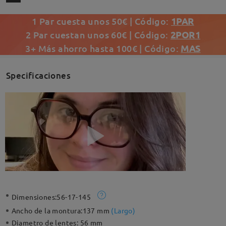
1 Par cuesta unos 50€ | Código:
1PAR
2 Par cuestan unos 60€ | Código:
2POR1
3+ Más ahorro hasta 100€ | Código:
MAS
Specificaciones
Dimensiones:
56-17-145
Ancho de la montura:
137 mm
(
Largo
)
Diametro de lentes:
56 mm