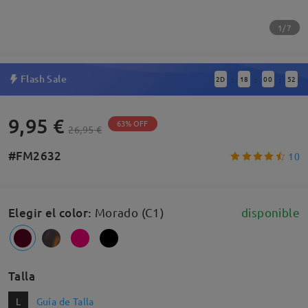
1/7
Flash Sale
2
D
18
00
51
:
:
:
9,95 €
63% OFF
26,95 €
#FM2632
10
Elegir el color
:
Morado (C1)
disponible
Talla
L
Guía de Talla