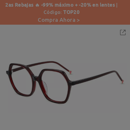
2as Rebajas 🔥 -99% máximo + -20% en lentes
|
Código:
TOP20
Compra Ahora >