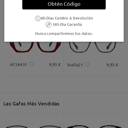
Obtén Código
TR64861
24,95 €
M45618
9,95 €
60-Días Cambio & Devolución
365-Día Garantía
Nunca compartiremos tus datos.
AC56431
9,95 €
Stella21
9,95 €
Las Gafas Más Vendidas