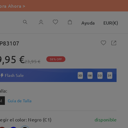
ra Ahora >
Ayuda
EUR
(
€
)
P83107
9,95 €
58% OFF
23,95 €
Flash Sale
3
D
06
33
30
:
:
:
lla:
M
Guía de Talla
legir el color: Negro (C1)
disponible