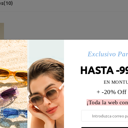
s(10)
Exclusivo Pa
HASTA -9
EN MONT
+ -20% Off
¡Toda la web con
 la montura:
135 mm
(
Medio
)
Diametro de lentes:
53 mm
e resorte:
No
Material de la montura:
Tr ,Ace