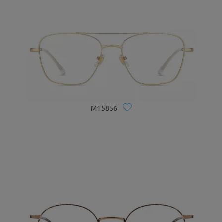
M15856