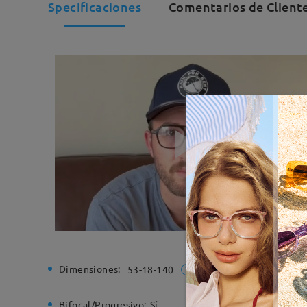
Specificaciones
Comentarios de Cliente
Dimensiones:
Ancho de
53-18-140
Bifocal/Progresivo:
Sí
Bisagra d