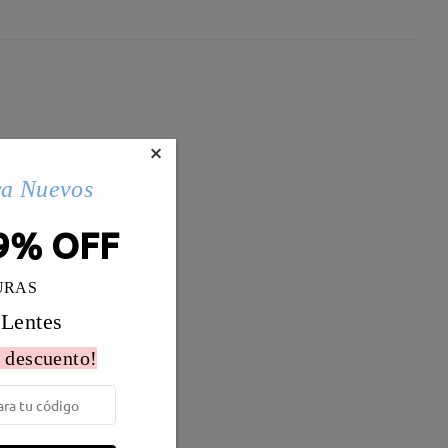
×
ra Nuevos
9% OFF
URAS
 Lentes
 descuento!
Peso:
21g
tato