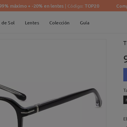
Comp
-99% máximo + -20% en lentes
| Código:
TOP20
 de Sol
Lentes
Colección
Guía
T
Ta
E