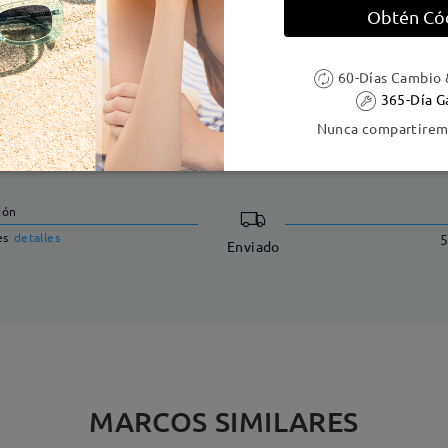
Obtén Có
60-Días Cambio 
365-Día G
Nunca compartiremo
DELIVERY
ión
es
detalles
5
Enviado
MARCOS SIMILARES