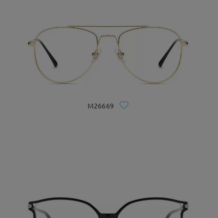
M26669