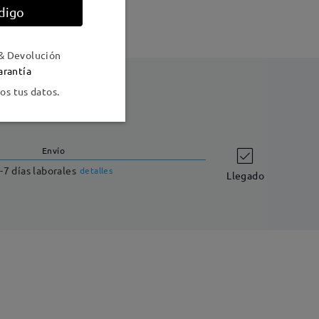
digo
& Devolución
arantía
s tus datos.
Envío
-7 días laborales
detalles
Llegado